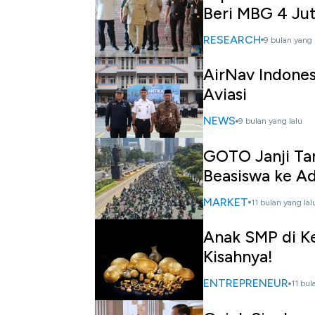
Beri MBG 4 Ju
RESEARCH
9 bulan yang 
AirNav Indones
Aviasi
NEWS
9 bulan yang lalu
GOTO Janji Ta
Beasiswa ke Ad
MARKET
11 bulan yang lal
Anak SMP di Ked
Kisahnya!
ENTREPRENEUR
11 bul