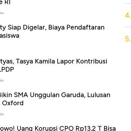
e RI
4.
alu
ty Siap Digelar, Biaya Pendaftaran
asiswa
5.
tyas, Tasya Kamila Lapor Kontribusi
LPDP
alu
ikin SMA Unggulan Garuda, Lulusan
k Oxford
alu
owo! Uang Korupsi CPO Rp13,2 T Bisa