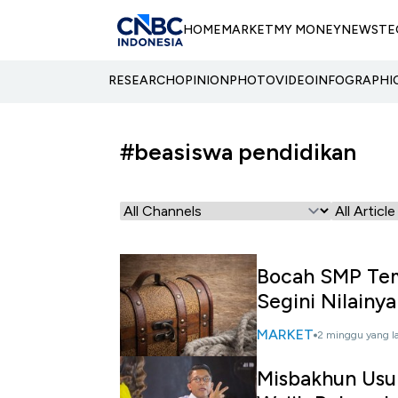
HOME
MARKET
MY MONEY
NEWS
TE
RESEARCH
OPINION
PHOTO
VIDEO
INFOGRAPHI
#beasiswa pendidikan
Bocah SMP Tem
Segini Nilainya
MARKET
2 minggu yang l
Misbakhun Usu