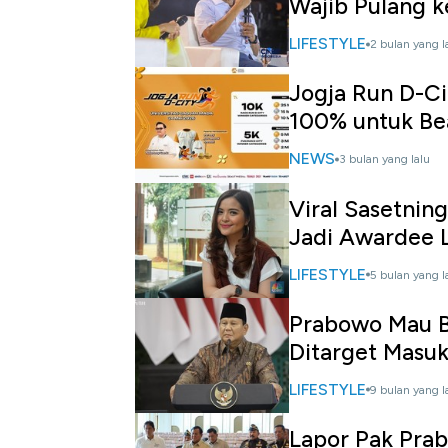
Wajib Pulang k
LIFESTYLE
2 bulan yang l
Jogja Run D-Ci
100% untuk Be
NEWS
3 bulan yang lalu
Viral Sasetning
Jadi Awardee 
LIFESTYLE
5 bulan yang l
Prabowo Mau B
Ditarget Masu
LIFESTYLE
9 bulan yang l
Lapor Pak Prab