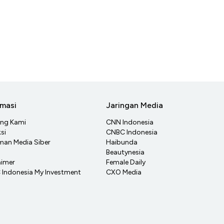
rmasi
Jaringan Media
ang Kami
CNN Indonesia
si
CNBC Indonesia
an Media Siber
Haibunda
Beautynesia
aimer
Female Daily
Indonesia My Investment
CXO Media