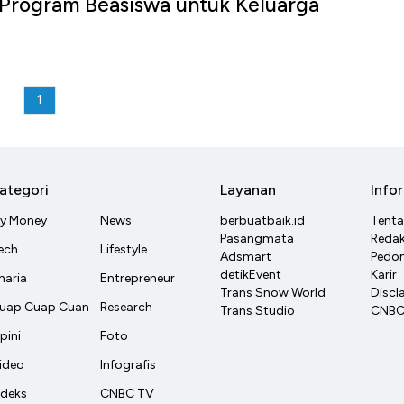
 Program Beasiswa untuk Keluarga
1
ategori
Layanan
Info
y Money
News
berbuatbaik.id
Tent
Pasangmata
Redak
ech
Lifestyle
Adsmart
Pedom
detikEvent
Karir
haria
Entrepreneur
Trans Snow World
Discl
uap Cuap Cuan
Research
Trans Studio
CNBC 
pini
Foto
ideo
Infografis
ndeks
CNBC TV