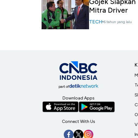
Gojek Siapkan
Mitra Driver
TECH
6 tahun yang lalu
K
M
T
part of
S
Download Apps
C
O
Connect With Us
V
I