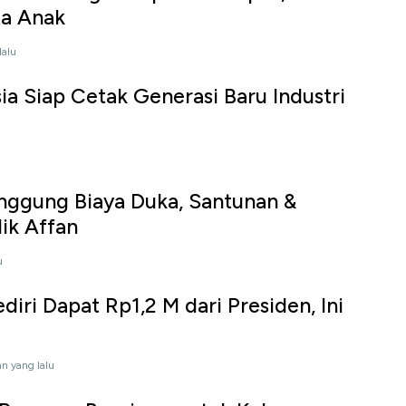
ta Anak
lalu
ia Siap Cetak Generasi Baru Industri
nggung Biaya Duka, Santunan &
ik Affan
u
iri Dapat Rp1,2 M dari Presiden, Ini
an yang lalu