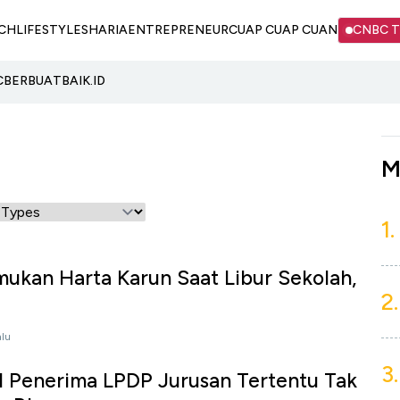
CH
LIFESTYLE
SHARIA
ENTREPRENEUR
CUAP CUAP CUAN
CNBC 
C
BERBUATBAIK.ID
M
1.
ukan Harta Karun Saat Libur Sekolah,
2.
alu
3.
l Penerima LPDP Jurusan Tertentu Tak