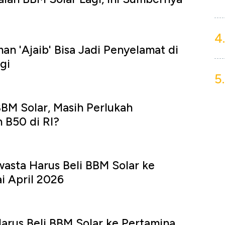
4.
an 'Ajaib' Bisa Jadi Penyelamat di
rgi
5.
BBM Solar, Masih Perlukah
B50 di RI?
asta Harus Beli BBM Solar ke
i April 2026
rus Beli BBM Solar ke Pertamina