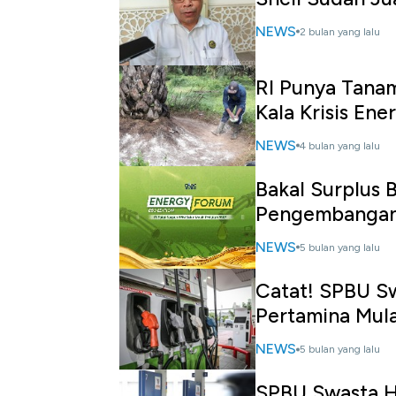
NEWS
2 bulan yang lalu
RI Punya Tanam
Kala Krisis Ene
NEWS
4 bulan yang lalu
Bakal Surplus 
Pengembangan 
NEWS
5 bulan yang lalu
Catat! SPBU Sw
Pertamina Mula
NEWS
5 bulan yang lalu
SPBU Swasta Ha