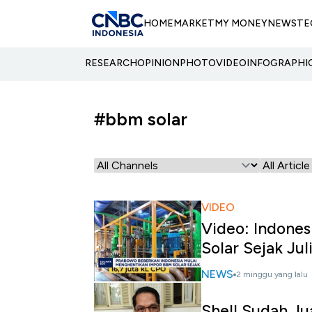
HOME
MARKET
MY MONEY
NEWS
TE
RESEARCH
OPINION
PHOTO
VIDEO
INFOGRAPHI
#bbm solar
VIDEO
Video: Indone
Solar Sejak Jul
NEWS
2 minggu yang lalu
Shell Sudah Ju