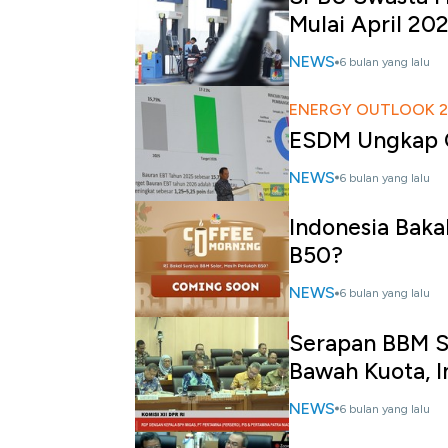
Mulai April 20
NEWS
6 bulan yang lalu
ENERGY OUTLOOK 
ESDM Ungkap C
NEWS
6 bulan yang lalu
Indonesia Baka
B50?
NEWS
6 bulan yang lalu
Serapan BBM Su
Bawah Kuota, I
NEWS
6 bulan yang lalu