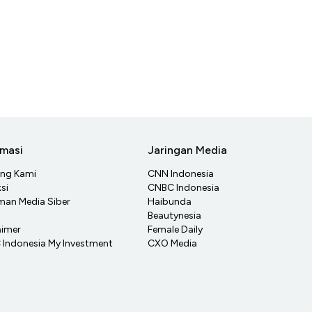
rmasi
Jaringan Media
ang Kami
CNN Indonesia
si
CNBC Indonesia
an Media Siber
Haibunda
Beautynesia
aimer
Female Daily
Indonesia My Investment
CXO Media