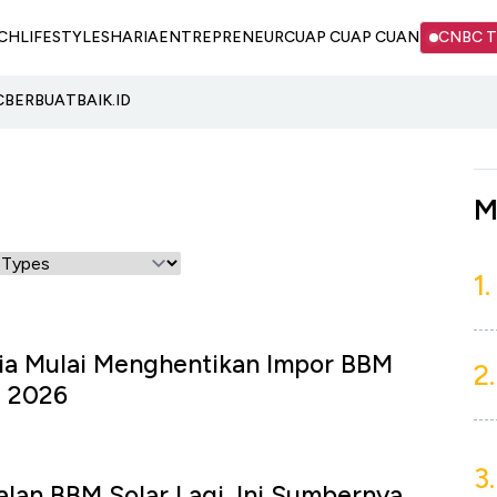
CH
LIFESTYLE
SHARIA
ENTREPRENEUR
CUAP CUAP CUAN
CNBC 
C
BERBUATBAIK.ID
M
1.
sia Mulai Menghentikan Impor BBM
2.
i 2026
3.
alan BBM Solar Lagi, Ini Sumbernya