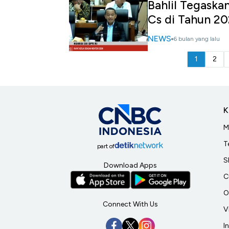
Bahlil Tegaska
Cs di Tahun 2
NEWS
6 bulan yang lalu
1
2
K
M
T
part of
S
Download Apps
C
O
Connect With Us
V
I