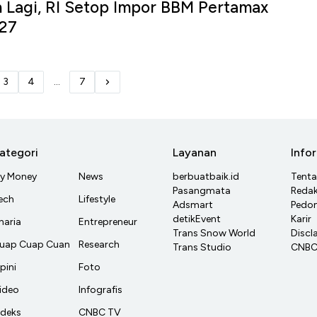
n Lagi, RI Setop Impor BBM Pertamax
027
3
4
...
7
ategori
Layanan
Info
y Money
News
berbuatbaik.id
Tent
Pasangmata
Redak
ech
Lifestyle
Adsmart
Pedom
detikEvent
Karir
haria
Entrepreneur
Trans Snow World
Discl
uap Cuap Cuan
Research
Trans Studio
CNBC 
pini
Foto
ideo
Infografis
ndeks
CNBC TV