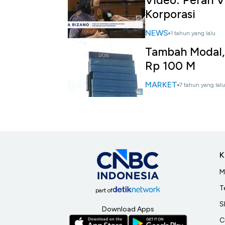
Video: Peran V
Korporasi
NEWS
1 tahun yang lalu
Tambah Modal, 
Rp 100 M
MARKET
7 tahun yang lalu
K
M
T
part of
S
Download Apps
C