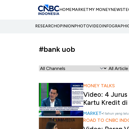
HOME
MARKET
MY MONEY
NEWS
TE
RESEARCH
OPINION
PHOTO
VIDEO
INFOGRAPHI
#bank uob
MONEY TALKS
Video: 4 Jurus
Kartu Kredit d
MARKET
1 tahun yang lalu
ROAD TO CNBC IND