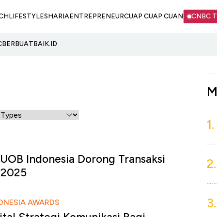
CH
LIFESTYLE
SHARIA
ENTREPRENEUR
CUAP CUAP CUAN
CNBC 
C
BERBUATBAIK.ID
M
1.
 UOB Indonesia Dorong Transaksi
2.
i 2025
3.
ONESIA AWARDS