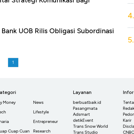
ital Strategi Komunikasi Bagi
4.
Bank UOB Rilis Obligasi Subordinasi
5.
1
ategori
Layanan
Info
y Money
News
berbuatbaik.id
Tent
Pasangmata
Redak
ech
Lifestyle
Adsmart
Pedom
detikEvent
Karir
haria
Entrepreneur
Trans Snow World
Discl
uap Cuap Cuan
Research
Trans Studio
CNBC 