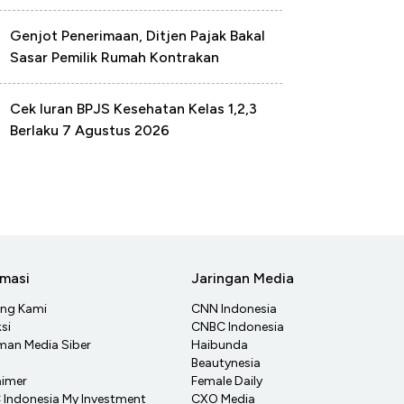
Genjot Penerimaan, Ditjen Pajak Bakal
Sasar Pemilik Rumah Kontrakan
Cek Iuran BPJS Kesehatan Kelas 1,2,3
Berlaku 7 Agustus 2026
rmasi
Jaringan Media
ang Kami
CNN Indonesia
si
CNBC Indonesia
an Media Siber
Haibunda
Beautynesia
aimer
Female Daily
Indonesia My Investment
CXO Media