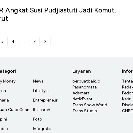
 Angkat Susi Pudjiastuti Jadi Komut,
rut
3
4
...
7
ategori
Layanan
Info
y Money
News
berbuatbaik.id
Tent
Pasangmata
Redak
ech
Lifestyle
Adsmart
Pedom
detikEvent
Karir
haria
Entrepreneur
Trans Snow World
Discl
uap Cuap Cuan
Research
Trans Studio
CNBC 
pini
Foto
ideo
Infografis