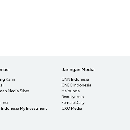
rmasi
Jaringan Media
ang Kami
CNN Indonesia
si
CNBC Indonesia
an Media Siber
Haibunda
Beautynesia
aimer
Female Daily
Indonesia My Investment
CXO Media