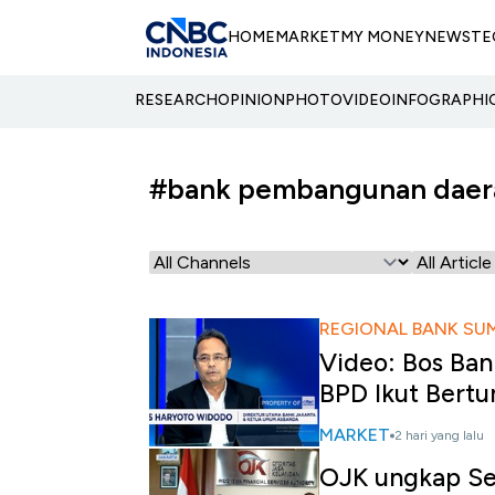
HOME
MARKET
MY MONEY
NEWS
TE
RESEARCH
OPINION
PHOTO
VIDEO
INFOGRAPHI
#bank pembangunan daer
REGIONAL BANK SU
Video: Bos Ban
BPD Ikut Bert
MARKET
2 hari yang lalu
OJK ungkap Sed