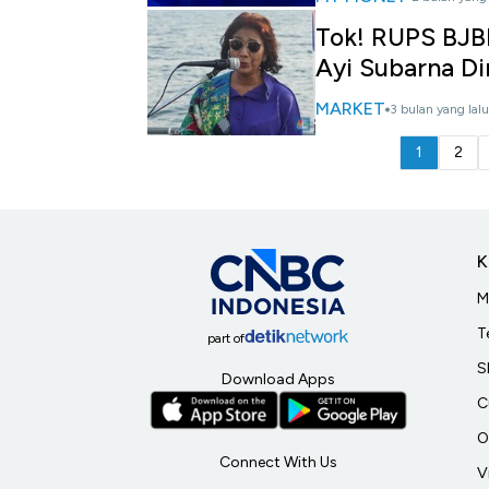
Tok! RUPS BJBR
Ayi Subarna Di
MARKET
3 bulan yang lalu
1
2
K
M
T
part of
S
Download Apps
C
O
Connect With Us
V