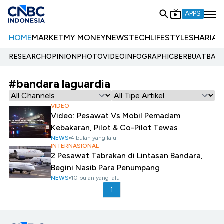
APPS
HOME
MARKET
MY MONEY
NEWS
TECH
LIFESTYLE
SHARIA
E
RESEARCH
OPINION
PHOTO
VIDEO
INFOGRAPHIC
BERBUATBAIK.
#bandara laguardia
VIDEO
Video: Pesawat Vs Mobil Pemadam
Kebakaran, Pilot & Co-Pilot Tewas
NEWS
4 bulan yang lalu
INTERNASIONAL
2 Pesawat Tabrakan di Lintasan Bandara,
Begini Nasib Para Penumpang
NEWS
10 bulan yang lalu
1