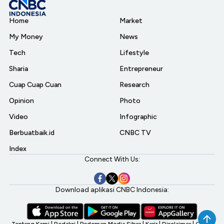
Home
Market
My Money
News
Tech
Lifestyle
Sharia
Entrepreneur
Cuap Cuap Cuan
Research
Opinion
Photo
Video
Infographic
Berbuatbaik.id
CNBC TV
Index
Connect With Us:
Download aplikasi CNBC Indonesia: