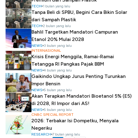
TECH
1 bulan yang lalu
Tanpa Beli di SPBU, Begini Cara Bikin Solar
dari Sampah Plastik
TECH
2 bulan yang lalu
Bahlil Targetkan Mandatori Campuran
Etanol 20% Mulai 2028
NEWS
3 bulan yang lalu
INTERNASIONAL
Krisis Energi Menggila, Ramai-Ramai
Tetangga RI Pangkas Pajak BBM
NEWS
4 bulan yang lalu
Gaikindo Ungkap Jurus Penting Turunkan
Impor Bensin
NEWS
5 bulan yang lalu
Akan Terapkan Mandatori Bioetanol 5% (E5)
di 2028, RI Impor dari AS!
NEWS
5 bulan yang lalu
CNBC SPECIAL REPORT
2026: Terbakar Isi Dompetku, Menyala
Negeriku
RESEARCH
7 bulan yang lalu