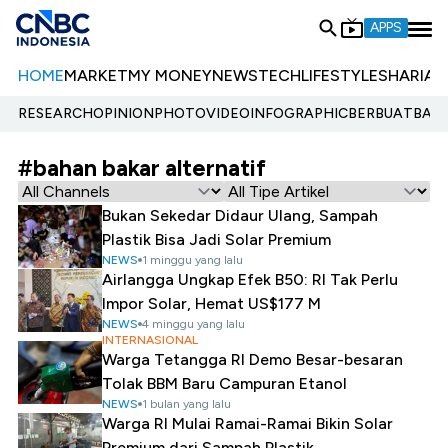
APPS
HOME
MARKET
MY MONEY
NEWS
TECH
LIFESTYLE
SHARIA
E
RESEARCH
OPINION
PHOTO
VIDEO
INFOGRAPHIC
BERBUATBAIK.
#bahan bakar alternatif
Bukan Sekedar Didaur Ulang, Sampah
Plastik Bisa Jadi Solar Premium
NEWS
1 minggu yang lalu
Airlangga Ungkap Efek B50: RI Tak Perlu
Impor Solar, Hemat US$177 M
NEWS
4 minggu yang lalu
INTERNASIONAL
Warga Tetangga RI Demo Besar-besaran
Tolak BBM Baru Campuran Etanol
NEWS
1 bulan yang lalu
Warga RI Mulai Ramai-Ramai Bikin Solar
Premium dari Sampah Plastik