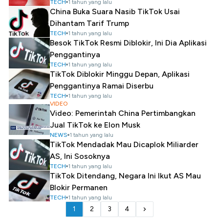
TECH
1 tahun yang lalu
China Buka Suara Nasib TikTok Usai
Dihantam Tarif Trump
TECH
1 tahun yang lalu
Besok TikTok Resmi Diblokir, Ini Dia Aplikasi
Penggantinya
TECH
1 tahun yang lalu
TikTok Diblokir Minggu Depan, Aplikasi
Penggantinya Ramai Diserbu
TECH
1 tahun yang lalu
VIDEO
Video: Pemerintah China Pertimbangkan
Jual TikTok ke Elon Musk
NEWS
1 tahun yang lalu
TikTok Mendadak Mau Dicaplok Miliarder
AS, Ini Sosoknya
TECH
1 tahun yang lalu
TikTok Ditendang, Negara Ini Ikut AS Mau
Blokir Permanen
TECH
1 tahun yang lalu
1
2
3
4