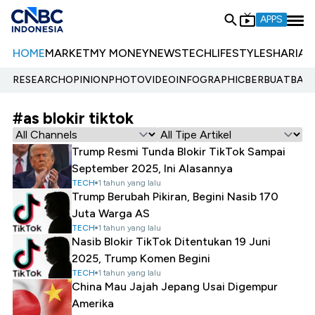
APPS
HOME
MARKET
MY MONEY
NEWS
TECH
LIFESTYLE
SHARIA
E
RESEARCH
OPINION
PHOTO
VIDEO
INFOGRAPHIC
BERBUATBAIK.
#as blokir tiktok
Trump Resmi Tunda Blokir TikTok Sampai
September 2025, Ini Alasannya
TECH
1 tahun yang lalu
Trump Berubah Pikiran, Begini Nasib 170
Juta Warga AS
TECH
1 tahun yang lalu
Nasib Blokir TikTok Ditentukan 19 Juni
2025, Trump Komen Begini
TECH
1 tahun yang lalu
China Mau Jajah Jepang Usai Digempur
Amerika