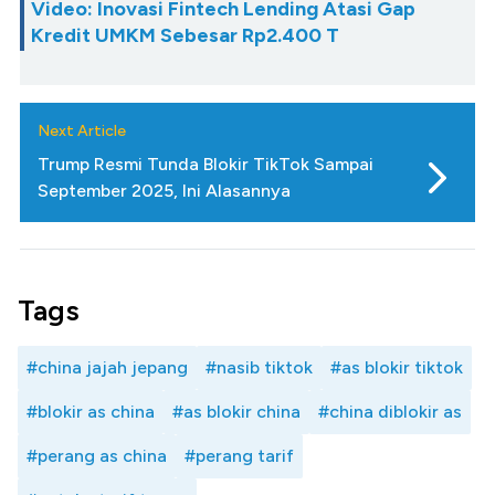
Video: Inovasi Fintech Lending Atasi Gap
Kredit UMKM Sebesar Rp2.400 T
Next Article
Trump Resmi Tunda Blokir TikTok Sampai
September 2025, Ini Alasannya
Tags
#china jajah jepang
#nasib tiktok
#as blokir tiktok
#blokir as china
#as blokir china
#china diblokir as
#perang as china
#perang tarif