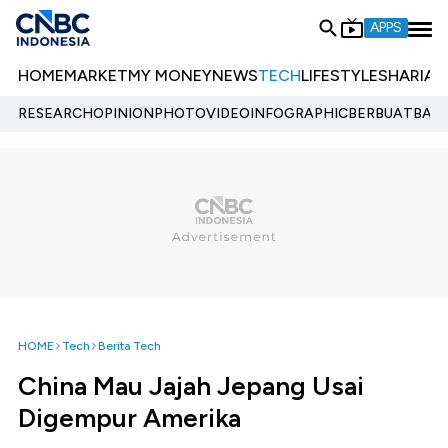
APPS
HOME
MARKET
MY MONEY
NEWS
TECH
LIFESTYLE
SHARIA
E
RESEARCH
OPINION
PHOTO
VIDEO
INFOGRAPHIC
BERBUATBAIK.
HOME
Tech
Berita Tech
China Mau Jajah Jepang Usai
Digempur Amerika