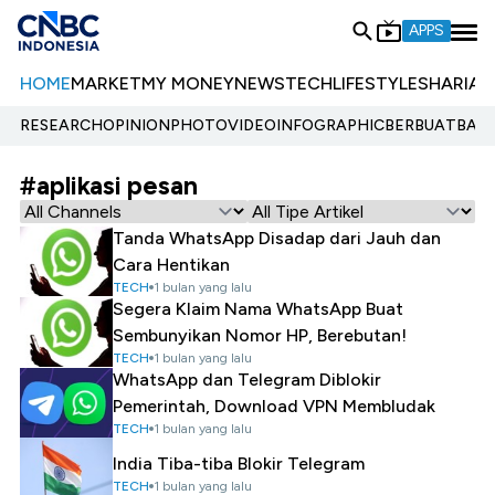
APPS
HOME
MARKET
MY MONEY
NEWS
TECH
LIFESTYLE
SHARIA
E
RESEARCH
OPINION
PHOTO
VIDEO
INFOGRAPHIC
BERBUATBAIK.
#aplikasi pesan
Tanda WhatsApp Disadap dari Jauh dan
Cara Hentikan
TECH
1 bulan yang lalu
Segera Klaim Nama WhatsApp Buat
Sembunyikan Nomor HP, Berebutan!
TECH
1 bulan yang lalu
WhatsApp dan Telegram Diblokir
Pemerintah, Download VPN Membludak
TECH
1 bulan yang lalu
India Tiba-tiba Blokir Telegram
TECH
1 bulan yang lalu