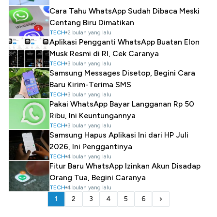
Cara Tahu WhatsApp Sudah Dibaca Meski
Centang Biru Dimatikan
TECH
2 bulan yang lalu
Aplikasi Pengganti WhatsApp Buatan Elon
Musk Resmi di RI, Cek Caranya
TECH
3 bulan yang lalu
Samsung Messages Disetop, Begini Cara
Baru Kirim-Terima SMS
TECH
3 bulan yang lalu
Pakai WhatsApp Bayar Langganan Rp 50
Ribu, Ini Keuntungannya
TECH
3 bulan yang lalu
Samsung Hapus Aplikasi Ini dari HP Juli
2026, Ini Penggantinya
TECH
4 bulan yang lalu
Fitur Baru WhatsApp Izinkan Akun Disadap
Orang Tua, Begini Caranya
TECH
4 bulan yang lalu
1
2
3
4
5
6