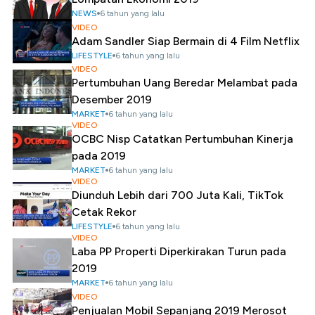
NEWS
6 tahun yang lalu
VIDEO
Adam Sandler Siap Bermain di 4 Film Netflix
LIFESTYLE
6 tahun yang lalu
VIDEO
Pertumbuhan Uang Beredar Melambat pada
Desember 2019
MARKET
6 tahun yang lalu
VIDEO
OCBC Nisp Catatkan Pertumbuhan Kinerja
pada 2019
MARKET
6 tahun yang lalu
VIDEO
Diunduh Lebih dari 700 Juta Kali, TikTok
Cetak Rekor
LIFESTYLE
6 tahun yang lalu
VIDEO
Laba PP Properti Diperkirakan Turun pada
2019
MARKET
6 tahun yang lalu
VIDEO
Penjualan Mobil Sepanjang 2019 Merosot