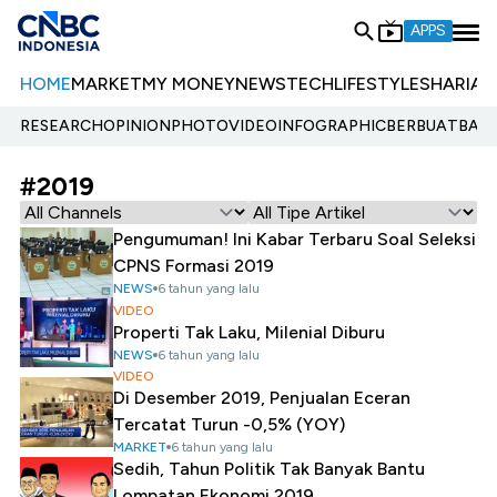
APPS
HOME
MARKET
MY MONEY
NEWS
TECH
LIFESTYLE
SHARIA
E
RESEARCH
OPINION
PHOTO
VIDEO
INFOGRAPHIC
BERBUATBAIK.
#2019
Pengumuman! Ini Kabar Terbaru Soal Seleksi
CPNS Formasi 2019
NEWS
6 tahun yang lalu
VIDEO
Properti Tak Laku, Milenial Diburu
NEWS
6 tahun yang lalu
VIDEO
Di Desember 2019, Penjualan Eceran
Tercatat Turun -0,5% (YOY)
MARKET
6 tahun yang lalu
Sedih, Tahun Politik Tak Banyak Bantu
Lompatan Ekonomi 2019