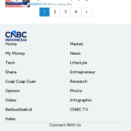
MARKET
6 tahun yang lalu
1
2
3
4
Home
Market
My Money
News
Tech
Lifestyle
Sharia
Entrepreneur
Cuap Cuap Cuan
Research
Opinion
Photo
Video
Infographic
Berbuatbaik.id
CNBC TV
Index
Connect With Us: