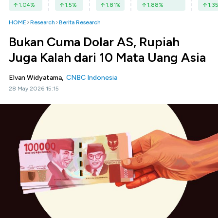
1.04
%
1.5
%
1.81
%
1.88
%
1.3
HOME
Research
Berita Research
Bukan Cuma Dolar AS, Rupiah
Juga Kalah dari 10 Mata Uang Asia
Elvan Widyatama,
CNBC Indonesia
28 May 2026 15:15