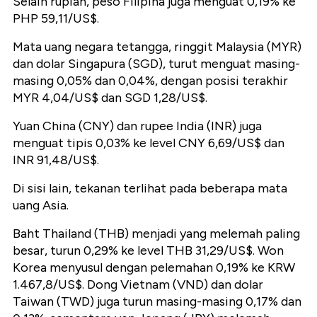
Selain rupiah, peso Filipina juga menguat 0,19% ke
PHP 59,11/US$.
Mata uang negara tetangga, ringgit Malaysia (MYR)
dan dolar Singapura (SGD), turut menguat masing-
masing 0,05% dan 0,04%, dengan posisi terakhir
MYR 4,04/US$ dan SGD 1,28/US$.
Yuan China (CNY) dan rupee India (INR) juga
menguat tipis 0,03% ke level CNY 6,69/US$ dan
INR 91,48/US$.
Di sisi lain, tekanan terlihat pada beberapa mata
uang Asia.
Baht Thailand (THB) menjadi yang melemah paling
besar, turun 0,29% ke level THB 31,29/US$. Won
Korea menyusul dengan pelemahan 0,19% ke KRW
1.467,8/US$. Dong Vietnam (VND) dan dolar
Taiwan (TWD) juga turun masing-masing 0,17% dan