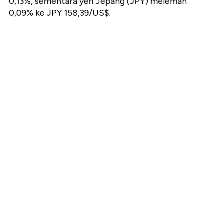
0,13%, sementara yen Jepang (JPY) melemah
0,09% ke JPY 158,39/US$.