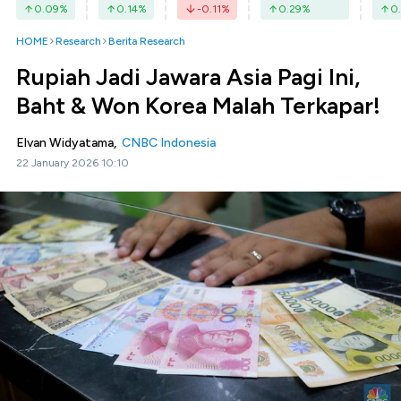
0.09
%
0.14
%
-0.11
%
0.29
%
0.
HOME
Research
Berita Research
Rupiah Jadi Jawara Asia Pagi Ini,
Baht & Won Korea Malah Terkapar!
Elvan Widyatama,
CNBC Indonesia
22 January 2026 10:10