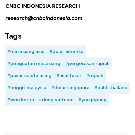
CNBC INDONESIA RESEARCH
research@cnbcindonesia.com
Tags
#mata uang asia
#dolar amerika
#penguatan mata uang
#pergerakan rupiah
#pasar valuta asing
#nilai tukar
#rupiah
#ringgit malaysia
#dolar singapura
#baht thailand
#won korea
#dong vietnam
#yen jepang