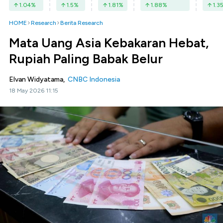
1.04
%
1.5
%
1.81
%
1.88
%
1.3
HOME
Research
Berita Research
Mata Uang Asia Kebakaran Hebat,
Rupiah Paling Babak Belur
Elvan Widyatama,
CNBC Indonesia
18 May 2026 11:15