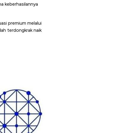
na keberhasilannya
luasi premium melalui
ah terdongkrak naik