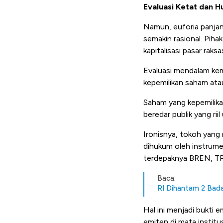
Evaluasi Ketat dan H
Namun, euforia panjan
semakin rasional. Pih
kapitalisasi pasar rak
Evaluasi mendalam kem
kepemilikan saham ata
Saham yang kepemilikann
beredar publik yang ri
Ironisnya, tokoh yang 
dihukum oleh instrumen
terdepaknya BREN, TP
Baca:
RI Dihantam 2 Bada
Hal ini menjadi bukti 
emiten di mata institu