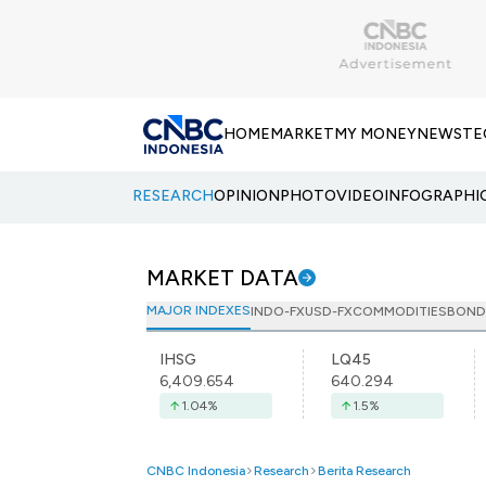
HOME
MARKET
MY MONEY
NEWS
TE
RESEARCH
OPINION
PHOTO
VIDEO
INFOGRAPHI
MARKET DATA
MAJOR INDEXES
INDO-FX
USD-FX
COMMODITIES
BOND
IHSG
LQ45
6,409.654
640.294
1.04
%
1.5
%
CNBC Indonesia
Research
Berita Research