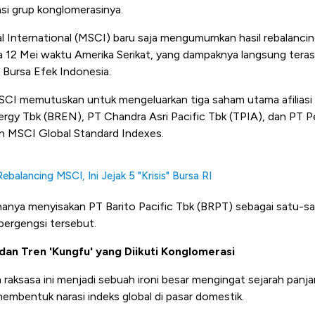
asi grup konglomerasinya.
l International (MSCI) baru saja mengumumkan hasil rebalancin
 12 Mei waktu Amerika Serikat, yang dampaknya langsung ter
i Bursa Efek Indonesia.
 MSCI memutuskan untuk mengeluarkan tiga saham utama afiliasi 
rgy Tbk (BREN), PT Chandra Asri Pacific Tbk (TPIA), dan PT Pe
an MSCI Global Standard Indexes.
balancing MSCI, Ini Jejak 5 "Krisis" Bursa RI
 hanya menyisakan PT Barito Pacific Tbk (BRPT) sebagai satu-sa
 bergengsi tersebut.
dan Tren 'Kungfu' yang Diikuti Konglomerasi
raksasa ini menjadi sebuah ironi besar mengingat sejarah panj
mbentuk narasi indeks global di pasar domestik.