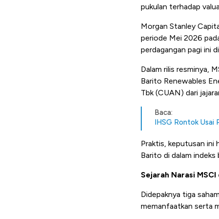
pukulan terhadap valu
Morgan Stanley Capita
periode Mei 2026 pada
perdagangan pagi ini d
Dalam rilis resminya,
Barito Renewables Ene
Tbk (CUAN) dari jajar
Baca:
IHSG Rontok Usai Re
Praktis, keputusan ini
Barito di dalam indeks
Sejarah Narasi MSCI 
Didepaknya tiga saham 
memanfaatkan serta me