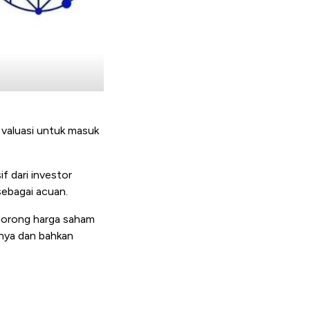
 valuasi untuk masuk
f dari investor
sebagai acuan.
ndorong harga saham
inya dan bahkan