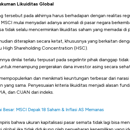
ukuman Likuiditas Global
g tersebut pada akhirnya harus berhadapan dengan realitas regu
ak MSCI mulai menyadari adanya anomali di pasar negara berkemb
sasa tidak selalu mencerminkan likuiditas saham yang memadai di 
udian diterapkan secara ketat, khususnya yang berkaitan deng
u High Shareholding Concentration (HSC).
ya dinilai terlalu terpusat pada segelintir pihak dianggap tidak
il untuk menampung pergerakan dana investor asing secara sehat
mempopulerkan dan menikmati keuntungan terbesar dari narasi M
 yang sama. Penyesuaian kriteria likuiditas menjadi alasan funda
IA, dan CUAN dari indeks.
i Besar: MSCI Depak 18 Saham & Inflasi AS Memanas
empiris bahwa ukuran kapitalisasi pasar semata tidak lagi bisa m
si global jika tidak didukung oleh penyebaran kepemilikan yang id