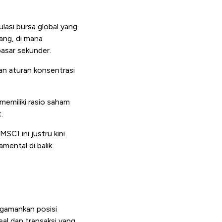
lasi bursa global yang
ang, di mana
pasar sekunder.
an aturan konsentrasi
 memiliki rasio saham
.
SCI ini justru kini
mental di balik
engamankan posisi
eal dan transaksi yang