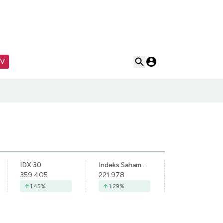
TV
IDX 30
Indeks Saham Syariah Indonesia
359.405
221.978
1.45
%
1.29
%