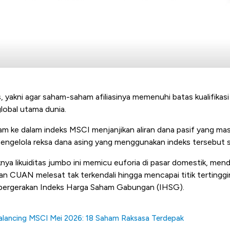
, yakni agar saham-saham afiliasinya memenuhi batas kualifikasi
global utama dunia.
 ke dalam indeks MSCI menjanjikan aliran dana pasif yang masi
pengelola reksa dana asing yang menggunakan indeks tersebut 
nya likuiditas jumbo ini memicu euforia di pasar domestik, me
an CUAN melesat tak terkendali hingga mencapai titik tertingg
ergerakan Indeks Harga Saham Gabungan (IHSG).
alancing MSCI Mei 2026: 18 Saham Raksasa Terdepak