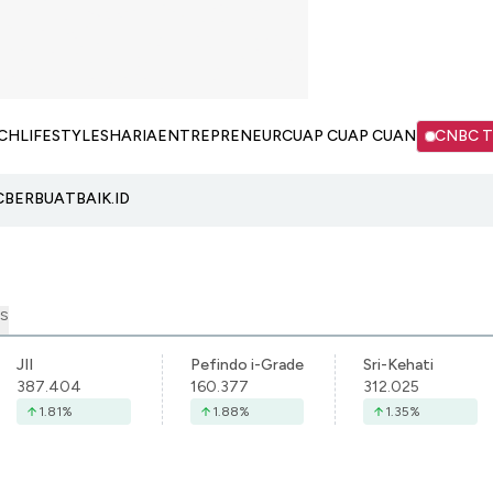
CH
LIFESTYLE
SHARIA
ENTREPRENEUR
CUAP CUAP CUAN
CNBC 
C
BERBUATBAIK.ID
S
JII
Pefindo i-Grade
Sri-Kehati
387.404
160.377
312.025
1.81
%
1.88
%
1.35
%