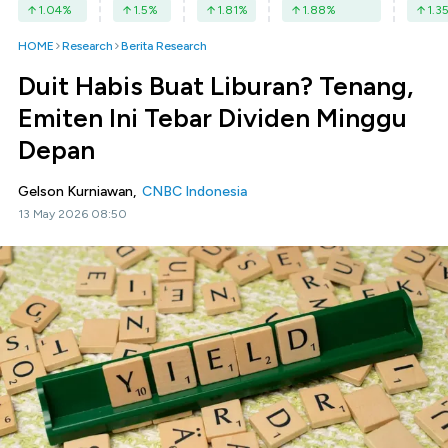
1.04
%
1.5
%
1.81
%
1.88
%
1.3
HOME
Research
Berita Research
Duit Habis Buat Liburan? Tenang,
Emiten Ini Tebar Dividen Minggu
Depan
Gelson Kurniawan,
CNBC Indonesia
13 May 2026 08:50