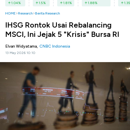
1.04
%
1.5
%
1.81
%
1.88
%
1.3
HOME
Research
Berita Research
IHSG Rontok Usai Rebalancing
MSCI, Ini Jejak 5 "Krisis" Bursa RI
Elvan Widyatama,
CNBC Indonesia
13 May 2026 10:10