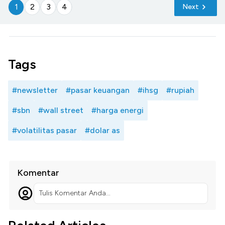
1
2
3
4
Next
Tags
#newsletter
#pasar keuangan
#ihsg
#rupiah
#sbn
#wall street
#harga energi
#volatilitas pasar
#dolar as
Komentar
Tulis Komentar Anda...