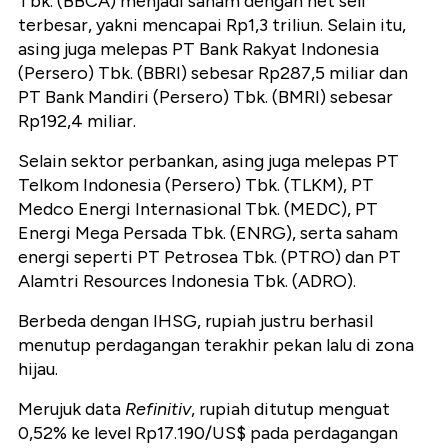
Tbk. (BBCA) menjadi saham dengan net sell
terbesar, yakni mencapai Rp1,3 triliun. Selain itu,
asing juga melepas PT Bank Rakyat Indonesia
(Persero) Tbk. (BBRI) sebesar Rp287,5 miliar dan
PT Bank Mandiri (Persero) Tbk. (BMRI) sebesar
Rp192,4 miliar.
Selain sektor perbankan, asing juga melepas PT
Telkom Indonesia (Persero) Tbk. (TLKM), PT
Medco Energi Internasional Tbk. (MEDC), PT
Energi Mega Persada Tbk. (ENRG), serta saham
energi seperti PT Petrosea Tbk. (PTRO) dan PT
Alamtri Resources Indonesia Tbk. (ADRO).
Berbeda dengan IHSG, rupiah justru berhasil
menutup perdagangan terakhir pekan lalu di zona
hijau.
Merujuk data
Refinitiv
, rupiah ditutup menguat
0,52% ke level Rp17.190/US$ pada perdagangan