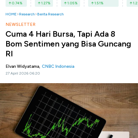
0.74
%
1.27
%
1.05
%
1.51
%
1.2
HOME
Research
Berita Research
NEWSLETTER
Cuma 4 Hari Bursa, Tapi Ada 8
Bom Sentimen yang Bisa Guncang
RI
Elvan Widyatama,
CNBC Indonesia
27 April 2026 06:20