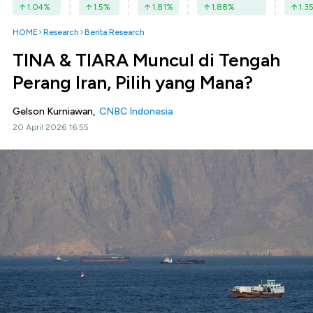
1.04
%
1.5
%
1.81
%
1.88
%
1.3
HOME
Research
Berita Research
TINA & TIARA Muncul di Tengah
Perang Iran, Pilih yang Mana?
Gelson Kurniawan,
CNBC Indonesia
20 April 2026 16:55