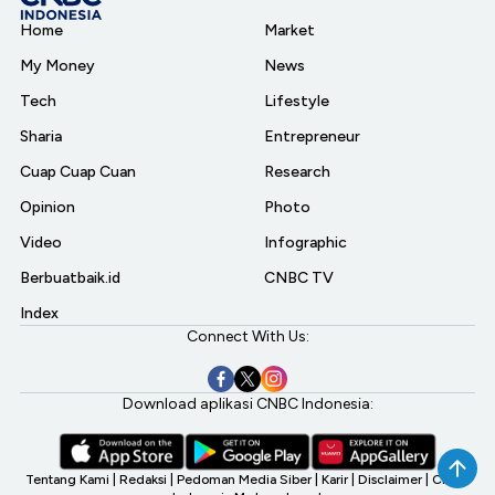
Home
Market
My Money
News
Tech
Lifestyle
Sharia
Entrepreneur
Cuap Cuap Cuan
Research
Opinion
Photo
Video
Infographic
Berbuatbaik.id
CNBC TV
Index
Connect With Us:
Download aplikasi CNBC Indonesia:
Tentang Kami
|
Redaksi
|
Pedoman Media Siber
|
Karir
|
Disclaimer
|
CNBC