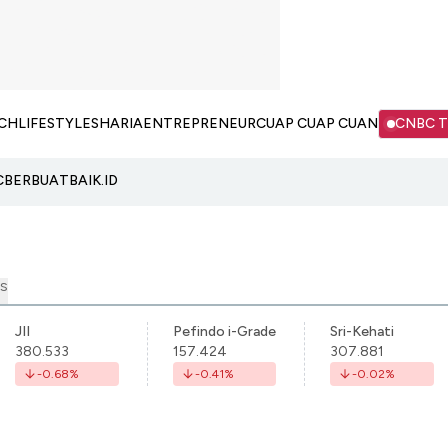
CH
LIFESTYLE
SHARIA
ENTREPRENEUR
CUAP CUAP CUAN
CNBC 
C
BERBUATBAIK.ID
S
JII
Pefindo i-Grade
Sri-Kehati
380.533
157.424
307.881
-0.68
%
-0.41
%
-0.02
%