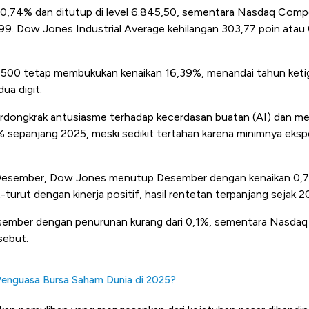
 0,74% dan ditutup di level 6.845,50, sementara Nasdaq Com
,99. Dow Jones Industrial Average kehilangan 303,77 poin atau
 500 tetap membukukan kenaikan 16,39%, menandai tahun ketig
ua digit.
dongkrak antusiasme terhadap kecerdasan buatan (AI) dan m
 sepanjang 2025, meski sedikit tertahan karena minimnya eks
ng Desember, Dow Jones menutup Desember dengan kenaikan 0
-turut dengan kinerja positif, hasil rentetan terpanjang sejak 2
ember dengan penurunan kurang dari 0,1%, sementara Nasda
sebut.
Penguasa Bursa Saham Dunia di 2025?