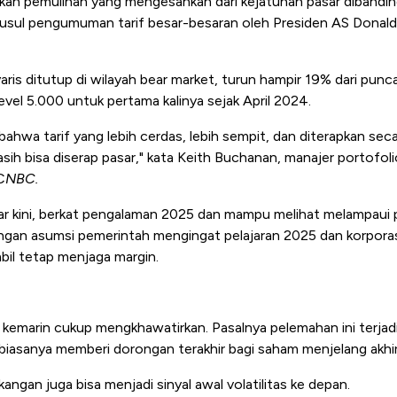
kan pemulihan yang mengesankan dari kejatuhan pasar dibanding
usul pengumuman tarif besar-besaran oleh Presiden AS Donald 
aris ditutup di wilayah bear market, turun hampir 19% dari punc
el 5.000 untuk pertama kalinya sejak April 2024.
bahwa tarif yang lebih cerdas, lebih sempit, dan diterapkan sec
asih bisa diserap pasar," kata Keith Buchanan, manajer portofoli
C
NBC
.
r kini, berkat pengalaman 2025 dan mampu melihat melampaui 
dengan asumsi pemerintah mengingat pelajaran 2025 dan korpor
bil tetap menjaga margin.
 kemarin cukup mengkhawatirkan. Pasalnya pelemahan ini terjadi
 biasanya memberi dorongan terakhir bagi saham menjelang akhi
angan juga bisa menjadi sinyal awal volatilitas ke depan.