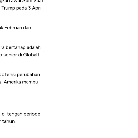
kan awal April. Saat
Trump pada 3 April
ak Februari dan
ara bertahap adalah
o senior di Globalt
potensi perubahan
asi Amerika mampu
 di tengah periode
r tahun.