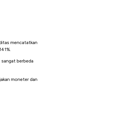
oditas mencatatkan
 141%.
t sangat berbeda
ijakan moneter dan