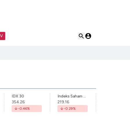
TV
IDX 30
Indeks Saham Syariah Indonesia
354.26
219.16
-0.46
%
-0.29
%