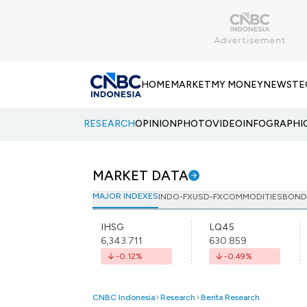
HOME
MARKET
MY MONEY
NEWS
TE
RESEARCH
OPINION
PHOTO
VIDEO
INFOGRAPHI
MARKET DATA
MAJOR INDEXES
INDO-FX
USD-FX
COMMODITIES
BOND
IHSG
LQ45
6,343.711
630.859
-0.12
%
-0.49
%
CNBC Indonesia
Research
Berita Research