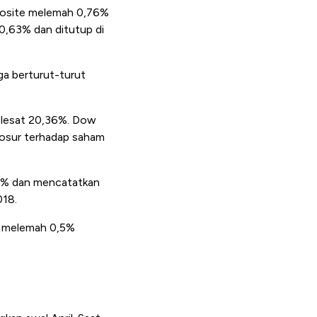
posite melemah 0,76%
 0,63% dan ditutup di
a berturut-turut
elesat 20,36%. Dow
posur terhadap saham
,7% dan mencatatkan
018.
q melemah 0,5%