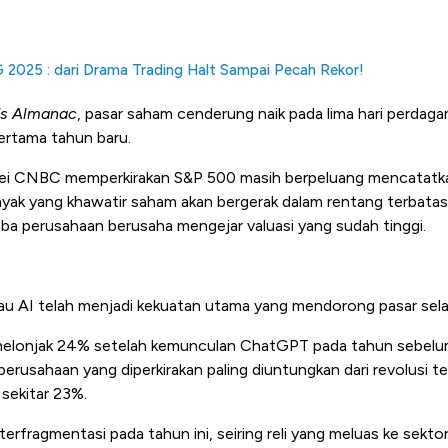
 2025 : dari Drama Trading Halt Sampai Pecah Rekor!
's Almanac
, pasar saham cenderung naik pada lima hari perdaga
pertama tahun baru.
rvei CNBC memperkirakan S&P 500 masih berpeluang mencatatka
ak yang khawatir saham akan bergerak dalam rentang terbatas
aba perusahaan berusaha mengejar valuasi yang sudah tinggi.
u AI telah menjadi kekuatan utama yang mendorong pasar selam
elonjak 24% setelah kemunculan ChatGPT pada tahun sebelu
rusahaan yang diperkirakan paling diuntungkan dari revolusi t
 sekitar 23%.
 terfragmentasi pada tahun ini, seiring reli yang meluas ke sekto