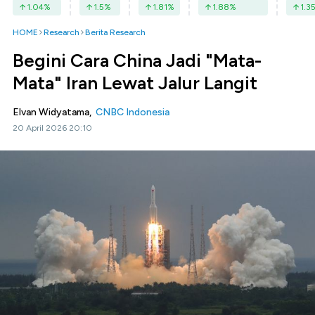
1.04
%
1.5
%
1.81
%
1.88
%
1.3
HOME
Research
Berita Research
Begini Cara China Jadi "Mata-
Mata" Iran Lewat Jalur Langit
Elvan Widyatama,
CNBC Indonesia
20 April 2026 20:10