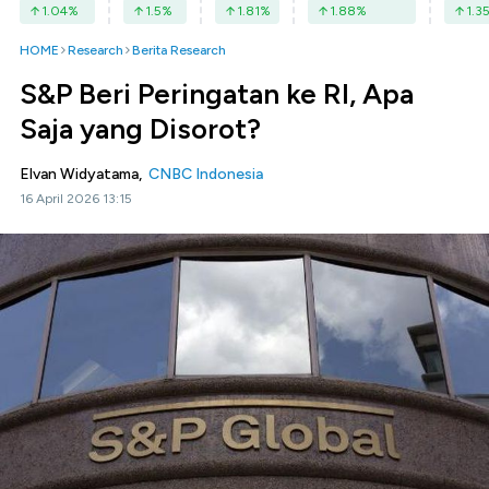
1.04
%
1.5
%
1.81
%
1.88
%
1.3
HOME
Research
Berita Research
S&P Beri Peringatan ke RI, Apa
Saja yang Disorot?
Elvan Widyatama,
CNBC Indonesia
16 April 2026 13:15