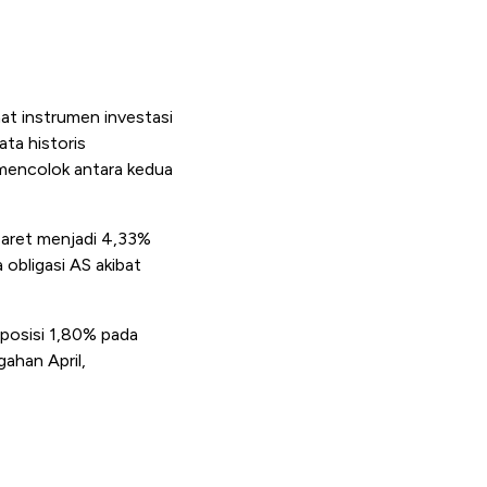
aat instrumen investasi
ata historis
g mencolok antara kedua
Maret menjadi 4,33%
 obligasi AS akibat
i posisi 1,80% pada
gahan April,