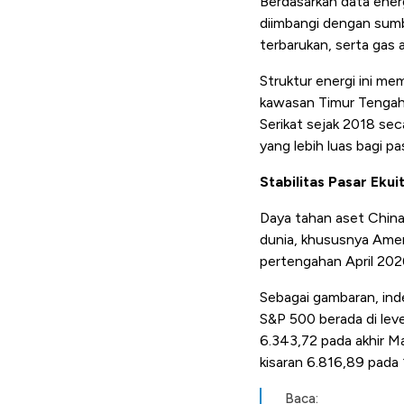
Berdasarkan data energi
diimbangi dengan sumb
terbarukan, serta gas 
Struktur energi ini m
kawasan Timur Tengah.
Serikat sejak 2018 se
yang lebih luas bagi p
Stabilitas Pasar Ekui
Daya tahan aset China
dunia, khususnya Amer
pertengahan April 2026
Sebagai gambaran, inde
S&P 500 berada di leve
6.343,72 pada akhir Ma
kisaran 6.816,89 pada 1
Baca: