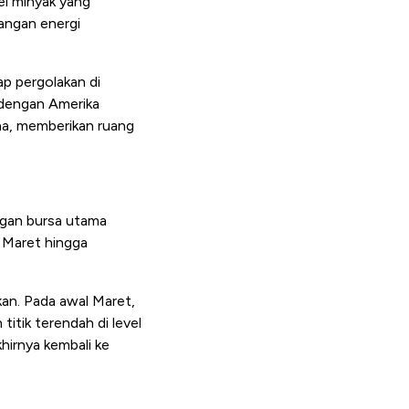
rel minyak yang
angan energi
ap pergolakan di
 dengan Amerika
ina, memberikan ruang
ngan bursa utama
l Maret hingga
kan. Pada awal Maret,
itik terendah di level
hirnya kembali ke