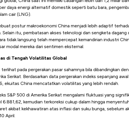
 global, China saat ini memiliki cadangan lebih dari 1,2 miliar ba
er daya energi alternatif domestik seperti batu bara, pengemb
alam cair (LNG).
embuat postur makroekonomi China menjadi lebih adaptif terhad
 Selain itu, pembatasan akses teknologi dan sengketa dagang
cara tidak langsung telah mempercepat kemandirian industri Ch
asar modal mereka dari sentimen eksternal.
tas di Tengah Volatilitas Global
 terlihat pada pergerakan pasar sahamnya bila dibandingkan de
ika Serikat. Berdasarkan data pergerakan indeks sepanjang awa
, ekuitas China mencatatkan volatilitas yang lebih rendah.
ks S&P 500 di Amerika Serikat mengalami fluktuasi yang signifi
l 6.881,62, kemudian terkoreksi cukup dalam hingga menyentuh t
ret akibat kekhawatiran atas inflasi dan suku bunga, sebelum ak
0 April.