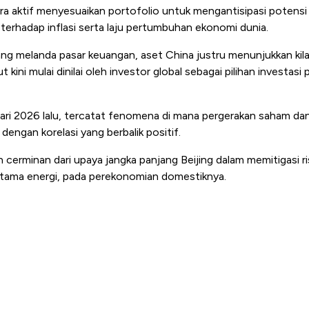
ara aktif menyesuaikan portofolio untuk mengantisipasi poten
terhadap inflasi serta laju pertumbuhan ekonomi dunia.
yang melanda pasar keuangan, aset China justru menunjukkan kil
 kini mulai dinilai oleh investor global sebagai pilihan investasi 
ari 2026 lalu, tercatat fenomena di mana pergerakan saham dan 
 dengan korelasi yang berbalik positif.
an cerminan dari upaya jangka panjang Beijing dalam memitigasi 
utama energi, pada perekonomian domestiknya.