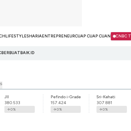
CH
LIFESTYLE
SHARIA
ENTREPRENEUR
CUAP CUAP CUAN
CNBC 
C
BERBUATBAIK.ID
S
JII
Pefindo i-Grade
Sri-Kehati
380.533
157.424
307.881
0
%
0
%
0
%