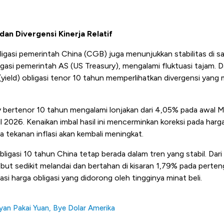
dan Divergensi Kinerja Relatif
ligasi pemerintah China (CGB) juga menunjukkan stabilitas di s
ligasi pemerintah AS (US Treasury), mengalami fluktuasi tajam. D
 (yield) obligasi tenor 10 tahun memperlihatkan divergensi yan
ry bertenor 10 tahun mengalami lonjakan dari 4,05% pada awal 
 2026. Kenaikan imbal hasil ini mencerminkan koreksi pada harga
 tekanan inflasi akan kembali meningkat.
il obligasi 10 tahun China tetap berada dalam tren yang stabil. Dar
ebut sedikit melandai dan bertahan di kisaran 1,79% pada perten
asi harga obligasi yang didorong oleh tingginya minat beli.
yan Pakai Yuan, Bye Dolar Amerika