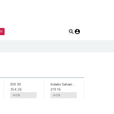
TV
IDX 30
Indeks Saham Syariah Indonesia
354.26
219.16
0
%
0
%