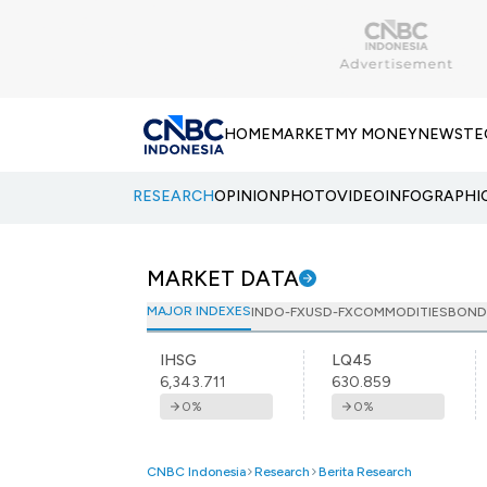
HOME
MARKET
MY MONEY
NEWS
TE
RESEARCH
OPINION
PHOTO
VIDEO
INFOGRAPHI
MARKET DATA
MAJOR INDEXES
INDO-FX
USD-FX
COMMODITIES
BOND
IHSG
LQ45
6,343.711
630.859
0
%
0
%
CNBC Indonesia
Research
Berita Research