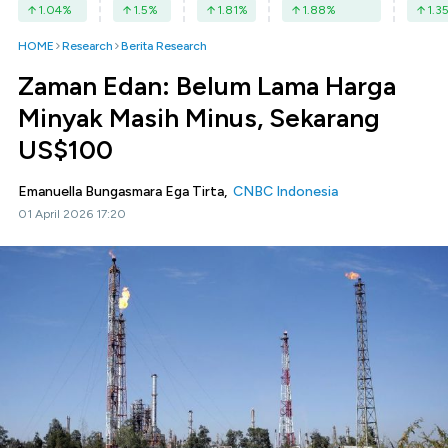
1.04
%
1.5
%
1.81
%
1.88
%
1.3
HOME
Research
Berita Research
Zaman Edan: Belum Lama Harga
Minyak Masih Minus, Sekarang
US$100
Emanuella Bungasmara Ega Tirta,
CNBC Indonesia
01 April 2026 17:20