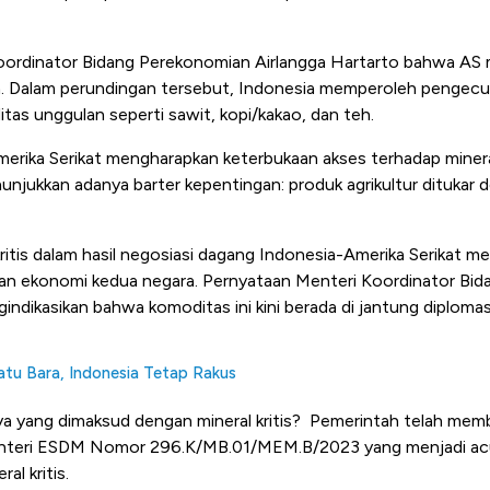
oordinator Bidang Perekonomian Airlangga Hartarto bahwa AS 
a.
Dalam perundingan tersebut, Indonesia memperoleh pengecuali
tas unggulan seperti sawit, kopi/kakao, dan teh.
erika Serikat mengharapkan keterbukaan akses terhadap mineral k
enunjukkan adanya barter kepentingan:
produk agrikultur ditukar
ritis dalam hasil negosiasi dagang Indonesia-Amerika Serikat m
an ekonomi kedua negara. Pernyataan Menteri Koordinator Bi
indikasikan bahwa komoditas ini kini berada di jantung diplomasi
atu Bara, Indonesia Tetap Rakus
ya yang dimaksud dengan
mineral kritis
?
Pemerintah telah membe
nteri ESDM Nomor 296.K/MB.01/MEM.B/2023
yang menjadi ac
al kritis.