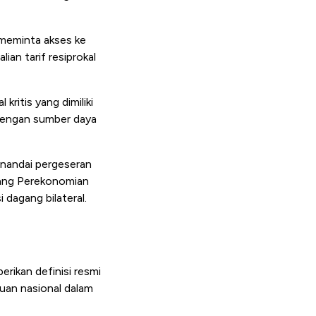
meminta akses ke
an tarif resiprokal
ritis yang dimiliki
 dengan sumber daya
enandai pergeseran
dang Perekonomian
 dagang bilateral.
rikan definisi resmi
uan nasional dalam