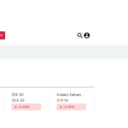
TV
IDX 30
Indeks Saham Syariah Indonesia
354.26
219.16
-0.46
%
-0.29
%