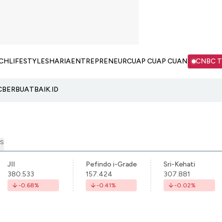
CH
LIFESTYLE
SHARIA
ENTREPRENEUR
CUAP CUAP CUAN
CNBC 
C
BERBUATBAIK.ID
S
JII
Pefindo i-Grade
Sri-Kehati
380.533
157.424
307.881
-0.68
%
-0.41
%
-0.02
%