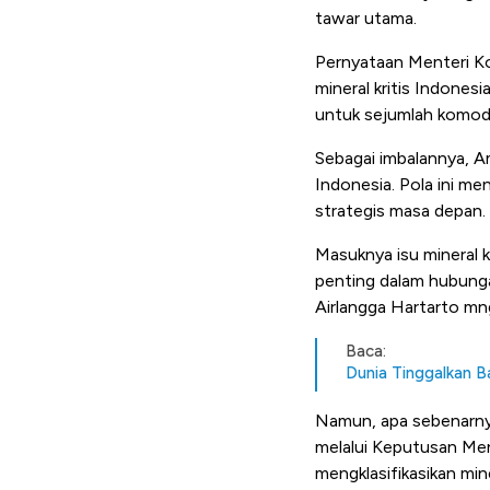
tawar utama.
Pernyataan Menteri K
mineral kritis Indonesi
untuk sejumlah komodi
Sebagai imbalannya, Am
Indonesia. Pola ini m
strategis masa depan
.
Masuknya isu mineral k
penting dalam hubung
Airlangga Hartarto mng
Baca:
Dunia Tinggalkan B
Namun, apa sebenarn
melalui
Keputusan Me
mengklasifikasikan miner