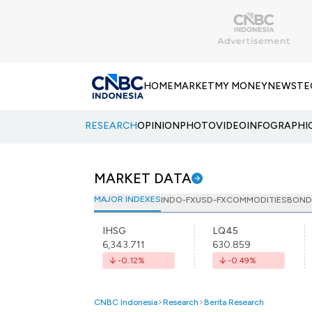
HOME
MARKET
MY MONEY
NEWS
TE
RESEARCH
OPINION
PHOTO
VIDEO
INFOGRAPHI
MARKET DATA
MAJOR INDEXES
INDO-FX
USD-FX
COMMODITIES
BOND
IHSG
LQ45
6,343.711
630.859
-0.12
%
-0.49
%
CNBC Indonesia
Research
Berita Research