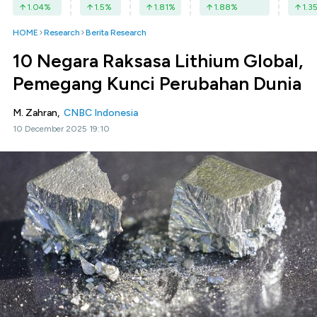
1.04
%
1.5
%
1.81
%
1.88
%
1.3
HOME
Research
Berita Research
10 Negara Raksasa Lithium Global,
Pemegang Kunci Perubahan Dunia
M. Zahran,
CNBC Indonesia
10 December 2025 19:10