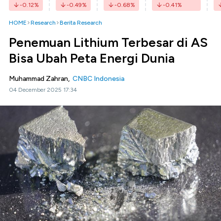
-0.12
%
-0.49
%
-0.68
%
-0.41
%
HOME
Research
Berita Research
Penemuan Lithium Terbesar di AS
Bisa Ubah Peta Energi Dunia
Muhammad Zahran,
CNBC Indonesia
04 December 2025 17:34