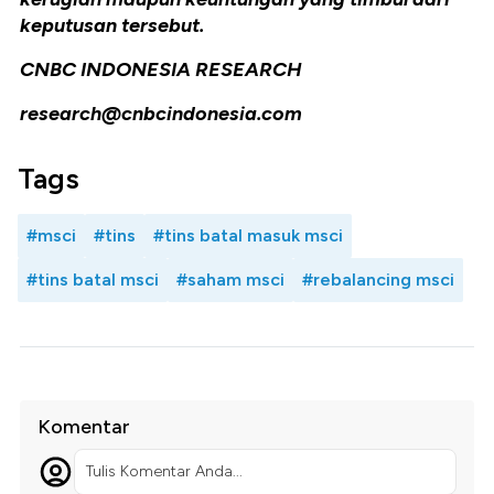
keputusan tersebut.
CNBC INDONESIA RESEARCH
research@cnbcindonesia.com
Tags
#msci
#tins
#tins batal masuk msci
#tins batal msci
#saham msci
#rebalancing msci
Komentar
Tulis Komentar Anda...