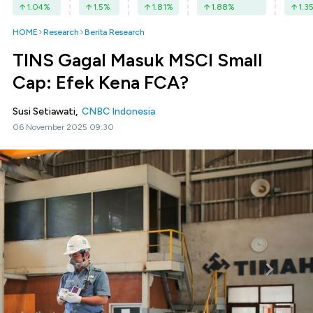
1.04
%
1.5
%
1.81
%
1.88
%
1.3
HOME
Research
Berita Research
TINS Gagal Masuk MSCI Small
Cap: Efek Kena FCA?
Susi Setiawati,
CNBC Indonesia
06 November 2025 09:30