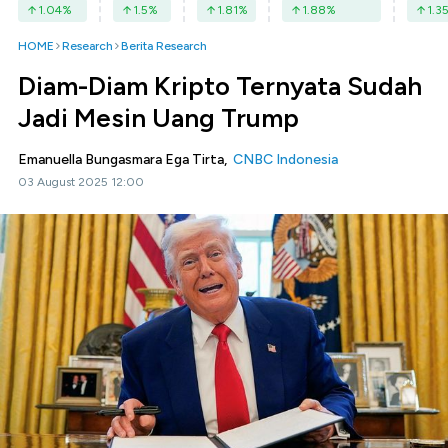
1.04
%
1.5
%
1.81
%
1.88
%
1.3
HOME
Research
Berita Research
Diam-Diam Kripto Ternyata Sudah
Jadi Mesin Uang Trump
Emanuella Bungasmara Ega Tirta,
CNBC Indonesia
03 August 2025 12:00