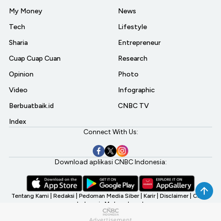
My Money
News
Tech
Lifestyle
Sharia
Entrepreneur
Cuap Cuap Cuan
Research
Opinion
Photo
Video
Infographic
Berbuatbaik.id
CNBC TV
Index
Connect With Us:
Download aplikasi CNBC Indonesia:
Tentang Kami
|
Redaksi
|
Pedoman Media Siber
|
Karir
|
Disclaimer
|
CNBC
Indonesia My Investment
©2026 CNBC Indonesia, A Transmedia Company