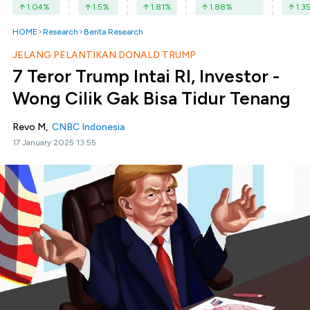
1.04
%
1.5
%
1.81
%
1.88
%
1.3
HOME
Research
Berita Research
JELANG PELANTIKAN DONALD TRUMP
7 Teror Trump Intai RI, Investor -
Wong Cilik Gak Bisa Tidur Tenang
Revo M,
CNBC Indonesia
17 January 2025 13:55