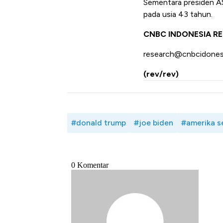
Sementara presiden AS 
pada usia 43 tahun.
CNBC INDONESIA R
research@cnbcidones
(rev/rev)
#donald trump
#joe biden
#amerika s