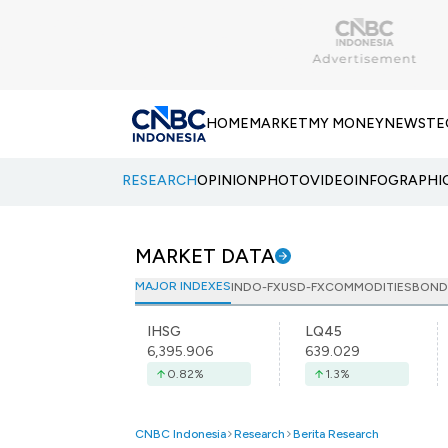
HOME
MARKET
MY MONEY
NEWS
TE
RESEARCH
OPINION
PHOTO
VIDEO
INFOGRAPHI
MARKET DATA
MAJOR INDEXES
INDO-FX
USD-FX
COMMODITIES
BOND
IHSG
LQ45
6,395.906
639.029
0.82
%
1.3
%
CNBC Indonesia
Research
Berita Research