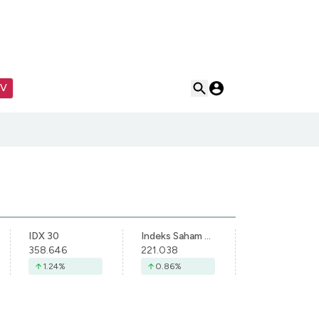
TV
IDX 30
Indeks Saham Syariah Indonesia
358.646
221.038
1.24
%
0.86
%