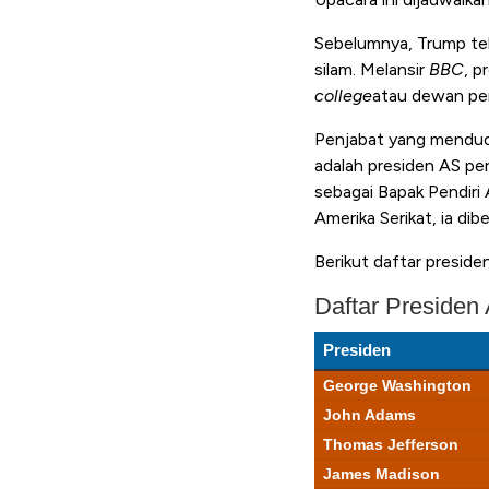
Sebelumnya, Trump te
silam.
Melansir
BBC
, p
college
atau dewan pem
Penjabat yang mendud
adalah presiden AS per
sebagai Bapak Pendiri
Amerika Serikat, ia dib
Berikut daftar preside