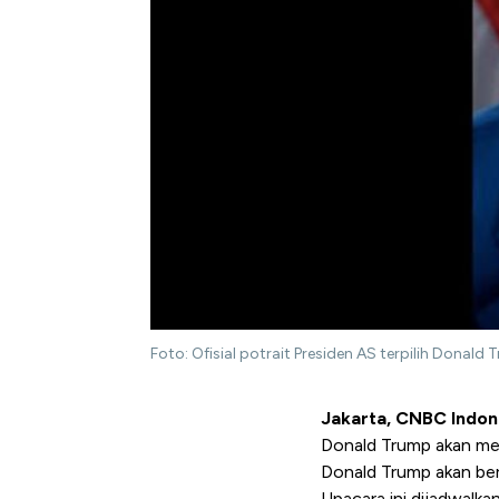
Foto: Ofisial potrait Presiden AS terpilih Donal
Jakarta, CNBC Indon
Donald Trump akan me
Donald Trump akan ber
Upacara ini dijadwalka