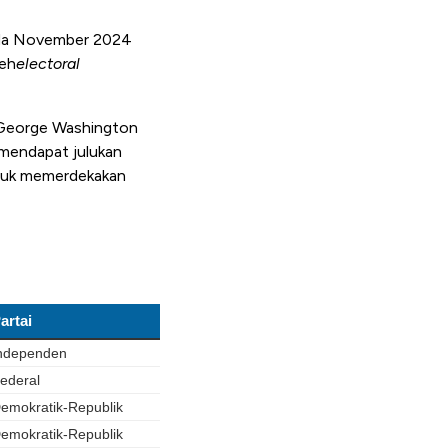
ada November 2024
leh
electoral
S. George Washington
 mendapat julukan
ntuk memerdekakan