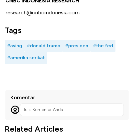
CNBC INDONESIA RESEARCH
research@cnbcindonesia.com
Tags
#asing
#donald trump
#presiden
#the fed
#amerika serikat
Komentar
Tulis Komentar Anda...
Related Articles