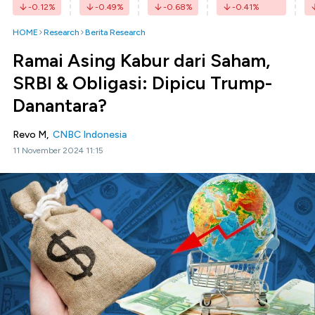
-0.12
%
-0.49
%
-0.68
%
-0.41
%
HOME
Research
Berita Research
Ramai Asing Kabur dari Saham,
SRBI & Obligasi: Dipicu Trump-
Danantara?
Revo M,
CNBC Indonesia
11 November 2024 11:15