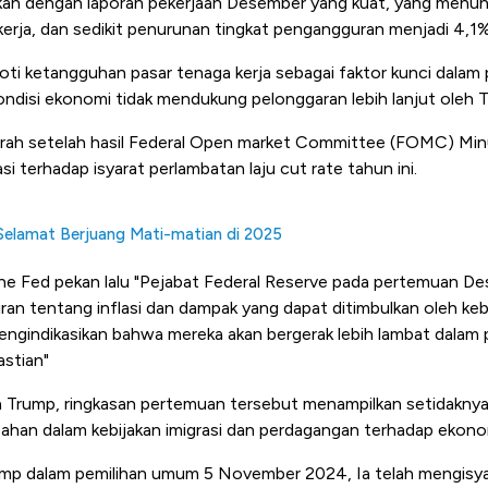
aitkan dengan laporan pekerjaan Desember yang kuat, yang menu
kerja, dan sedikit penurunan tingkat pengangguran menjadi 4,1%
 ketangguhan pasar tenaga kerja sebagai faktor kunci dalam p
disi ekonomi tidak mendukung pelonggaran lebih lanjut oleh 
parah setelah hasil Federal Open market Committee (FOMC) Mi
 terhadap isyarat perlambatan laju cut rate tahun ini.
Selamat Berjuang Mati-matian di 2025
 the Fed pekan lalu "Pejabat Federal Reserve pada pertemuan 
n tentang inflasi dan dampak yang dapat ditimbulkan oleh kebij
ngindikasikan bahwa mereka akan bergerak lebih lambat dala
astian"
Trump, ringkasan pertemuan tersebut menampilkan setidakny
han dalam kebijakan imigrasi dan perdagangan terhadap ekono
mp dalam pemilihan umum 5 November 2024, Ia telah mengisya