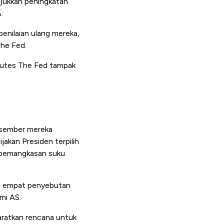
njukkan peningkatan
.
enilaian ulang mereka,
The Fed.
nutes The Fed tampak
Desember mereka
akan Presiden terpilih
m pemangkasan suku
a empat penyebutan
mi AS.
ratkan rencana untuk