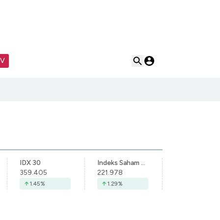
TV
IDX 30
Indeks Saham Syariah Indonesia
359.405
221.978
1.45
%
1.29
%