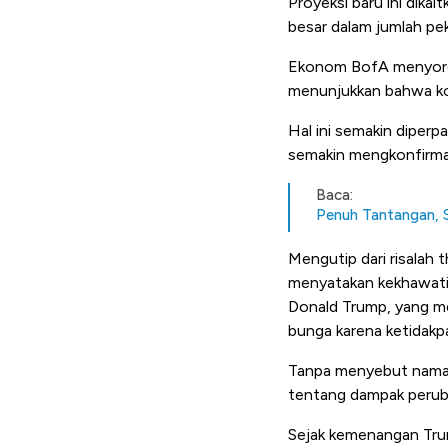
Proyeksi baru ini dik
besar dalam jumlah pe
Ekonom BofA menyoroti
menunjukkan bahwa kon
Hal ini semakin diper
semakin mengkonfirmasi
Baca:
Penuh Tantangan, 
Mengutip dari risalah
menyatakan kekhawatira
Donald Trump, yang me
bunga karena ketidakp
Tanpa menyebut nama 
tentang dampak peruba
Sejak kemenangan Tru