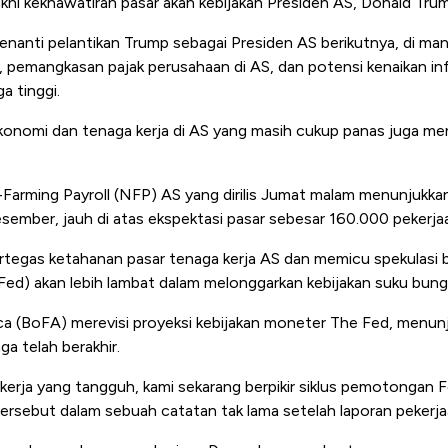
kni kekhawatiran pasar akan kebijakan Presiden AS, Donald Tru
menanti pelantikan Trump sebagai Presiden AS berikutnya, di ma
 pemangkasan pajak perusahaan di AS, dan potensi kenaikan infl
a tinggi.
 ekonomi dan tenaga kerja di AS yang masih cukup panas juga me
Farming Payroll (NFP) AS yang dirilis Jumat malam menunjukk
sember, jauh di atas ekspektasi pasar sebesar 160.000 pekerja
tegas ketahanan pasar tenaga kerja AS dan memicu spekulasi 
Fed) akan lebih lambat dalam melonggarkan kebijakan suku bung
a (BoFA) merevisi proyeksi kebijakan moneter The Fed, menunj
 telah berakhir.
erja yang tangguh, kami sekarang berpikir siklus pemotongan Fed
rsebut dalam sebuah catatan tak lama setelah laporan pekerjaan 