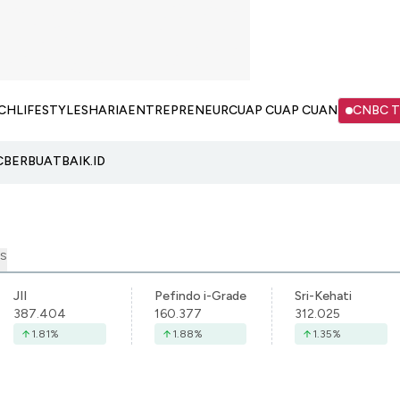
CH
LIFESTYLE
SHARIA
ENTREPRENEUR
CUAP CUAP CUAN
CNBC 
C
BERBUATBAIK.ID
S
JII
Pefindo i-Grade
Sri-Kehati
387.404
160.377
312.025
1.81
%
1.88
%
1.35
%