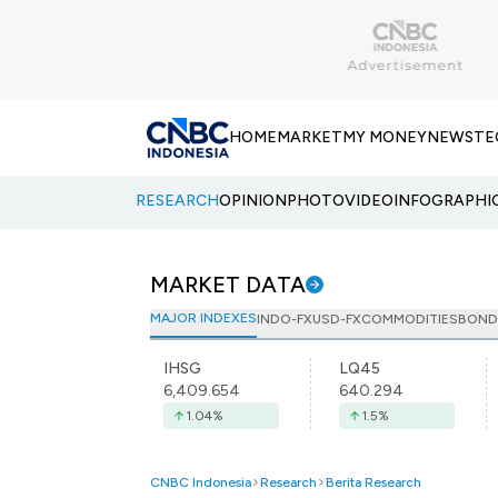
HOME
MARKET
MY MONEY
NEWS
TE
RESEARCH
OPINION
PHOTO
VIDEO
INFOGRAPHI
MARKET DATA
MAJOR INDEXES
INDO-FX
USD-FX
COMMODITIES
BOND
IHSG
LQ45
6,409.654
640.294
1.04
%
1.5
%
CNBC Indonesia
Research
Berita Research