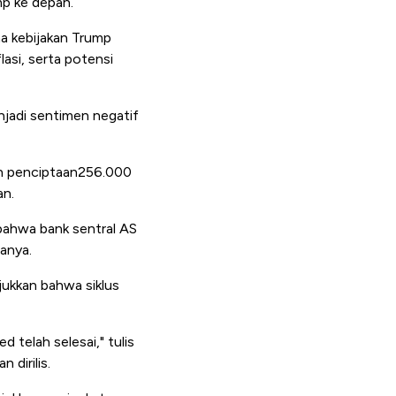
mp ke depan.
na kebijakan Trump
asi, serta potensi
njadi sentimen negatif
an penciptaan256.000
an.
bahwa bank sentral AS
anya.
ukkan bahwa siklus
 telah selesai," tulis
dirilis.