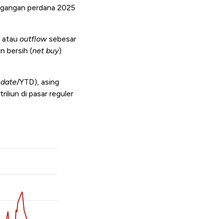
agangan perdana 2025
) atau
outflow
sebesar
n bersih (
net buy
)
-date
/YTD), asing
riliun di pasar reguler