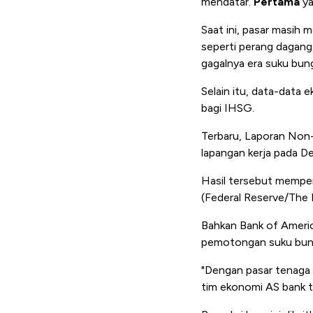
mendatar.
Pertama
ya
Saat ini, pasar masih 
seperti perang dagang,
gagalnya era suku bung
Selain itu, data-data
bagi IHSG.
Terbaru,
Laporan Non-
lapangan kerja pada De
Hasil tersebut memper
(Federal Reserve/The 
Bahkan Bank of Americ
pemotongan suku bunga
"Dengan pasar tenaga k
tim ekonomi AS bank te