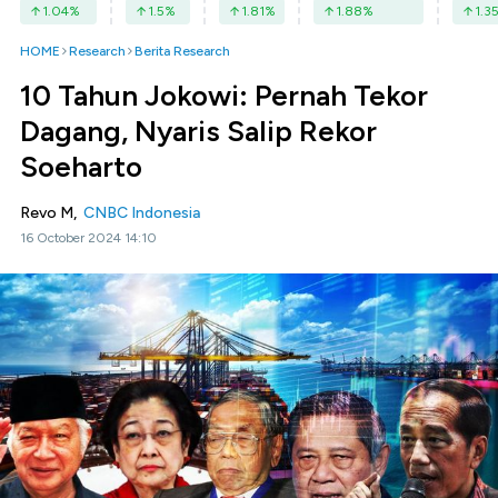
1.04
%
1.5
%
1.81
%
1.88
%
1.3
HOME
Research
Berita Research
10 Tahun Jokowi: Pernah Tekor
Dagang, Nyaris Salip Rekor
Soeharto
Revo M,
CNBC Indonesia
16 October 2024 14:10