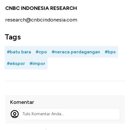
CNBC INDONESIA RESEARCH
research@cnbcindonesia.com
Tags
#batu bara
#cpo
#neraca perdagangan
#bps
#ekspor
#impor
Komentar
Tulis Komentar Anda...