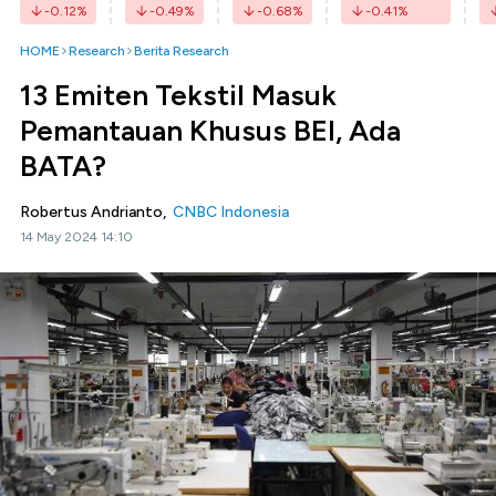
-0.12
%
-0.49
%
-0.68
%
-0.41
%
HOME
Research
Berita Research
13 Emiten Tekstil Masuk
Pemantauan Khusus BEI, Ada
BATA?
Robertus Andrianto,
CNBC Indonesia
14 May 2024 14:10