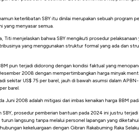
 namun keterlibatan SBY itu dinilai merupakan sebuah program 
smi yang menyasar semua.
, Titi menjelaskan bahwa SBY mengikuti prosedur pelaksanaan 
stribusinya yang menggunakan struktur formal yang ada dan str
 BBM pun terjadi didorong dengan kondisi faktual yang menopa
r Desember 2008 dengan mempertimbangkan harga minyak menta
adi sekitar US$ 75 per barel, jauh di bawah asumsi dalam AP
er barel.
da Juni 2008 adalah mitigasi dari imbas kenaikan harga BBM pa
 SBY, prosedur pemberian bantuan pada 2024 ini justru terjad
turun langsung tanpa melalui personel lapangan yang diketahu
 hubungan kekeluargaan dengan Gibran Rakabuming Raka Selaku 