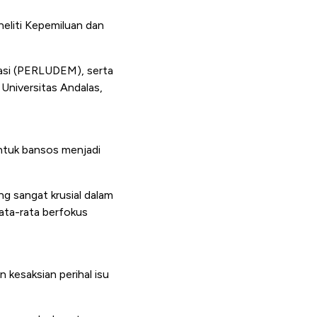
eneliti Kepemiluan dan
asi (PERLUDEM), serta
Universitas Andalas,
entuk bansos menjadi
g sangat krusial dalam
rata-rata berfokus
kesaksian perihal isu