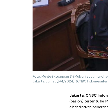
Foto: Menteri Keuangan Sri Mulyani saat menghad
Jakarta, Jumat (5/4/2024). (CNBC Indonesia/Fa
Jakarta, CNBC Indon
(paslon) tertentu ke 
dibandingkan beberapa