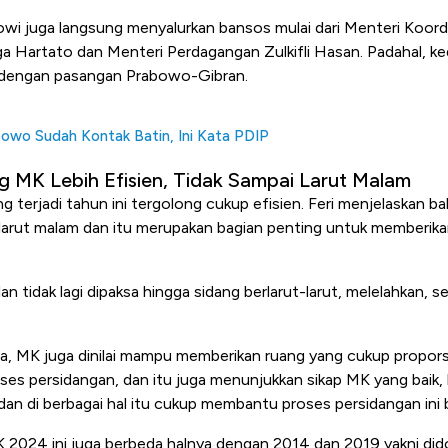
wi juga langsung menyalurkan bansos mulai dari Menteri Koord
a Hartato dan Menteri Perdagangan Zulkifli Hasan. Padahal, k
i dengan pasangan Prabowo-Gibran.
owo Sudah Kontak Batin, Ini Kata PDIP
g MK Lebih Efisien, Tidak Sampai Larut Malam
ang terjadi tahun ini tergolong cukup efisien. Feri menjelaskan 
 larut malam dan itu merupakan bagian penting untuk memberikan
lan tidak lagi dipaksa hingga sidang berlarut-larut, melelahkan, 
cara, MK juga dinilai mampu memberikan ruang yang cukup propors
ses persidangan, dan itu juga menunjukkan sikap MK yang baik,
 dan di berbagai hal itu cukup membantu proses persidangan ini 
K 2024 ini juga berbeda halnya dengan 2014 dan 2019 yakni did