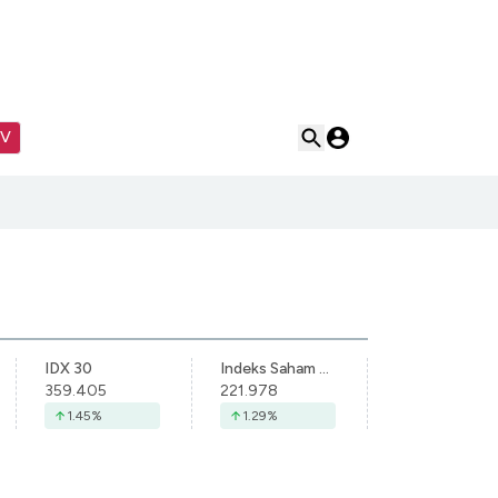
TV
IDX 30
Indeks Saham Syariah Indonesia
359.405
221.978
1.45
%
1.29
%