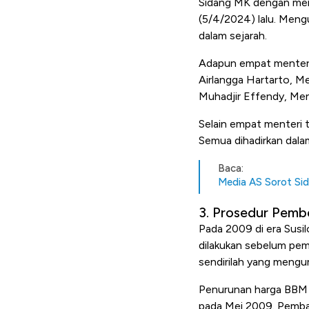
Sidang MK dengan meng
(5/4/2024) lalu. Meng
dalam sejarah.
Adapun empat menteri
Airlangga Hartarto, 
Muhadjir Effendy, Ment
Selain empat menteri
Semua dihadirkan dala
Baca:
Media AS Sorot Sid
3. Prosedur Pemb
Pada 2009 di era Sus
dilakukan sebelum pem
sendirilah yang meng
Penurunan harga BBM a
pada Mei 2009. Pemba