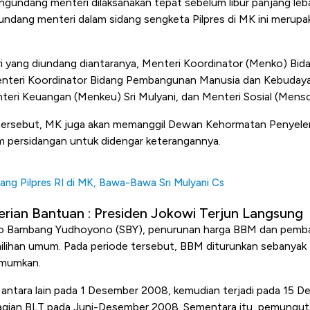
undang menteri dilaksanakan tepat sebelum libur panjang leb
undang menteri dalam sidang sengketa Pilpres di MK ini merupa
 yang diundang diantaranya, Menteri Koordinator (Menko) Bi
Menteri Koordinator Bidang Pembangunan Manusia dan Kebuda
eri Keuangan (Menkeu) Sri Mulyani, dan Menteri Sosial (Mensos
 tersebut, MK juga akan memanggil Dewan Kehormatan Penyele
m persidangan untuk didengar keterangannya.
ang Pilpres RI di MK, Bawa-Bawa Sri Mulyani Cs
erian Bantuan : Presiden Jokowi Terjun Langsung
ilo Bambang Yudhoyono (SBY), penurunan harga BBM dan pemb
ilihan umum. Pada periode tersebut, BBM diturunkan sebanyak t
umumkan.
ntara lain pada 1 Desember 2008, kemudian terjadi pada 15 
gian BLT pada Juni-Desember 2008. Sementara itu, pemungutan