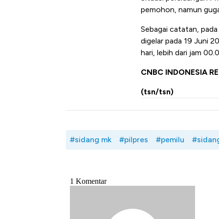
pemohon, namun gugata
Sebagai catatan, pada 
digelar pada 19 Juni 
hari, lebih dari jam 00
CNBC INDONESIA R
(tsn/tsn)
#sidang mk
#pilpres
#pemilu
#sidang