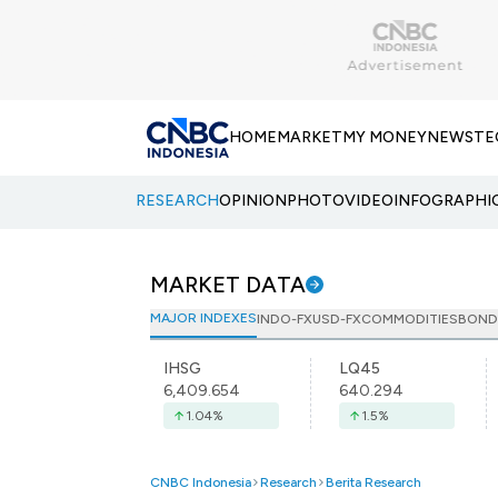
HOME
MARKET
MY MONEY
NEWS
TE
RESEARCH
OPINION
PHOTO
VIDEO
INFOGRAPHI
MARKET DATA
MAJOR INDEXES
INDO-FX
USD-FX
COMMODITIES
BOND
IHSG
LQ45
6,409.654
640.294
1.04
%
1.5
%
CNBC Indonesia
Research
Berita Research