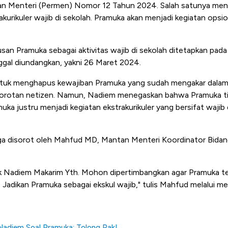
an Menteri (Permen) Nomor 12 Tahun 2024. Salah satunya men
urikuler wajib di sekolah. Pramuka akan menjadi kegiatan opsional
an Pramuka sebagai aktivitas wajib di sekolah ditetapkan pad
nggal diundangkan, yakni 26 Maret 2024.
uk menghapus kewajiban Pramuka yang sudah mengakar dalam s
orotan netizen. Namun, Nadiem menegaskan bahwa Pramuka ti
a justru menjadi kegiatan ekstrakurikuler yang bersifat wajib
a disorot oleh Mahfud MD, Mantan Menteri Koordinator Bidan
.
k Nadiem Makarim Yth. Mohon dipertimbangkan agar Pramuka te
. Jadikan Pramuka sebagai ekskul wajib," tulis Mahfud melalui med
Nadiem Soal Pramuka: Tolong Pak!