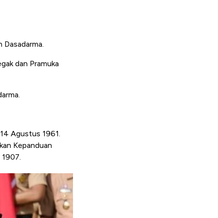
n Dasadarma.
egak dan Pramuka
darma.
 14 Agustus 1961.
rakan Kepanduan
 1907.