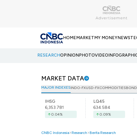
HOME
MARKET
MY MONEY
NEWS
TE
RESEARCH
OPINION
PHOTO
VIDEO
INFOGRAPHI
MARKET DATA
MAJOR INDEXES
INDO-FX
USD-FX
COMMODITIES
BOND
IHSG
LQ45
6,353.781
634.584
0.04
%
0.09
%
CNBC Indonesia
Research
Berita Research