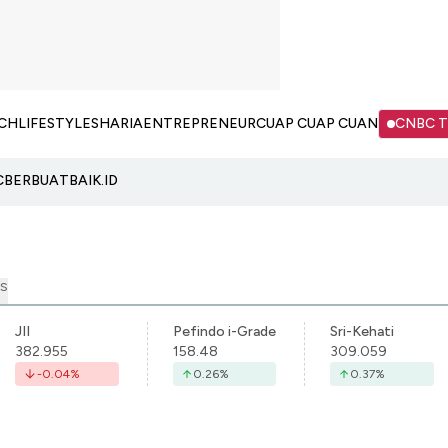
CH
LIFESTYLE
SHARIA
ENTREPRENEUR
CUAP CUAP CUAN
CNBC 
C
BERBUATBAIK.ID
S
JII
Pefindo i-Grade
Sri-Kehati
382.955
158.48
309.059
-0.04
%
0.26
%
0.37
%