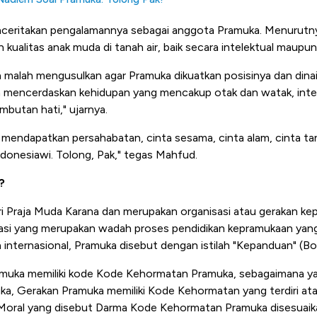
eritakan pengalamannya sebagai anggota Pramuka. Menurutny
alitas anak muda di tanah air, baik secara intelektual maupun
a malah mengusulkan agar Pramuka dikuatkan posisinya dan dina
ita mencerdaskan kehidupan yang mencakup otak dan watak, intel
embutan hati," ujarnya.
mendapatkan persahabatan, cinta sesama, cinta alam, cinta tanah
donesiawi. Tolong, Pak," tegas Mahfud.
?
i Praja Muda Karana dan merupakan organisasi atau gerakan k
asi yang merupakan wadah proses pendidikan kepramukaan yang 
 internasional, Pramuka disebut dengan istilah "Kepanduan" (Bo
ramuka memiliki kode Kode Kehormatan Pramuka, sebagaimana y
a, Gerakan Pramuka memiliki Kode Kehormatan yang terdiri atas
Moral yang disebut Darma Kode Kehormatan Pramuka disesuai