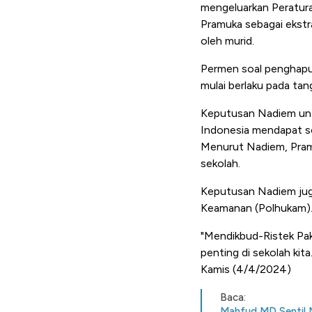
mengeluarkan Peratur
Pramuka sebagai ekstrak
oleh murid.
Permen soal penghapus
mulai berlaku pada ta
Keputusan Nadiem unt
Indonesia mendapat s
Menurut Nadiem, Pramuk
sekolah.
Keputusan Nadiem jug
Keamanan (Polhukam)
"Mendikbud-Ristek Pa
penting di sekolah kita
Kamis (4/4/2024)
Baca:
Mahfud MD Sentil 