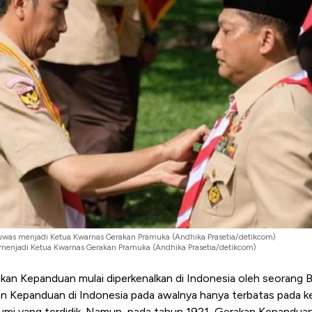
Buwas menjadi Ketua Kwarnas Gerakan Pramuka (Andhika Prasetia/detikcom)
menjadi Ketua Kwarnas Gerakan Pramuka (Andhika Prasetia/detikcom)
kan Kepanduan mulai diperkenalkan di Indonesia oleh seorang 
n Kepanduan di Indonesia pada awalnya hanya terbatas pada ke
umi yang terdidik. Namun, pada tahun 1921, Gerakan Kepandua