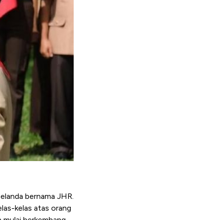
Belanda bernama JHR.
las-kelas atas orang
n mulai berkembang