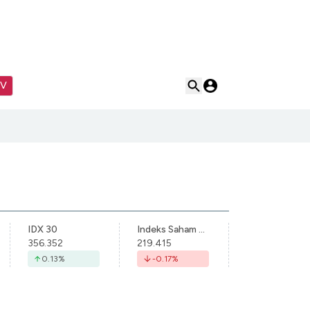
TV
IDX 30
Indeks Saham Syariah Indonesia
356.352
219.415
0.13
%
-0.17
%