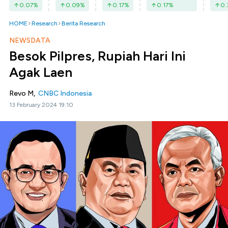
0.07
%
0.09
%
0.17
%
0.17
%
0.
HOME
Research
Berita Research
NEWSDATA
Besok Pilpres, Rupiah Hari Ini
Agak Laen
Revo M,
CNBC Indonesia
13 February 2024 19:10