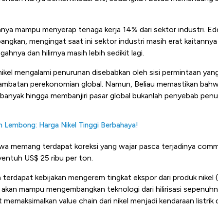
i hanya mampu menyerap tenaga kerja 14% dari sektor industri
bangkan, mengingat saat ini sektor industri masih erat kaitannya 
ahnya dan hilirnya masih lebih sedikit lagi.
ikel mengalami penurunan disebabkan oleh sisi permintaan yan
lambatan perekonomian global. Namun, Beliau memastikan bahwa
 banyak hingga membanjiri pasar global bukanlah penyebab penur
 Lembong: Harga Nikel Tinggi Berbahaya!
wa memang terdapat koreksi yang wajar pasca terjadinya com
yentuh US$ 25 ribu per ton.
erdapat kebijakan mengerem tingkat ekspor dari produk nikel (s
akan mampu mengembangkan teknologi dari hilirisasi sepenuhn
 memaksimalkan value chain dari nikel menjadi kendaraan listrik