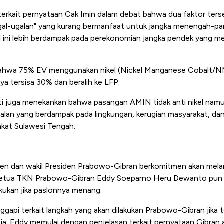
erkait pernyataan Cak Imin dalam debat bahwa dua faktor ters
 ugal-ugalan" yang kurang bermanfaat untuk jangka menengah-pa
ni lebih berdampak pada perekonomian jangka pendek yang men
ahwa 75% EV menggunakan nikel (Nickel Manganese Cobalt/N
 tersisa 30% dan beralih ke LFP.
ti juga menekankan bahwa pasangan AMIN tidak anti nikel namu
l-ugalan yang berdampak pada lingkungan, kerugian masyarakat, d
kat Sulawesi Tengah.
en dan wakil Presiden Prabowo-Gibran berkomitmen akan melanju
l Ketua TKN Prabowo-Gibran Eddy Soeparno Heru Dewanto pu
akukan jika paslonnya menang.
api terkait langkah yang akan dilakukan Prabowo-Gibran jika te
a. Eddy memulai dengan penjelasan terkait pernyataan Gibran