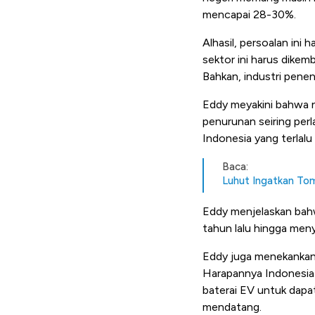
mencapai 28-30%.
Alhasil, persoalan in
sektor ini harus dikem
Bahkan, industri peneng
Eddy meyakini bahwa n
penurunan seiring per
Indonesia yang terlalu
Baca:
Luhut Ingatkan Tom
Eddy menjelaskan bah
tahun lalu hingga men
Eddy juga menekankan t
Harapannya Indonesia 
baterai EV untuk dapat
mendatang.