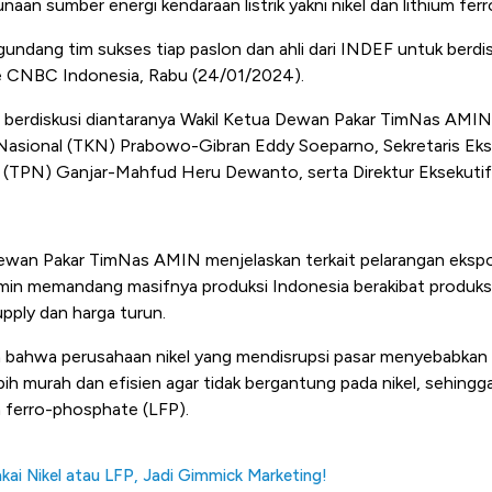
aan sumber energi kendaraan listrik yakni nikel dan lithium fe
dang tim sukses tiap paslon dan ahli dari INDEF untuk berdi
 CNBC Indonesia, Rabu (24/01/2024).
 berdiskusi diantaranya Wakil Ketua Dewan Pakar TimNas AMIN 
asional (TKN) Prabowo-Gibran Eddy Soeparno, Sekretaris Eks
(TPN) Ganjar-Mahfud Heru Dewanto, serta Direktur Eksekuti
ewan Pakar TimNas AMIN menjelaskan terkait pelarangan ekspor 
Amin memandang masifnya produksi Indonesia berakibat produks
pply dan harga turun.
n bahwa perusahaan nikel yang mendisrupsi pasar menyebabkan
bih murah dan efisien agar tidak bergantung pada nikel, sehingg
m ferro-phosphate (
LFP).
akai Nikel atau LFP, Jadi Gimmick Marketing!