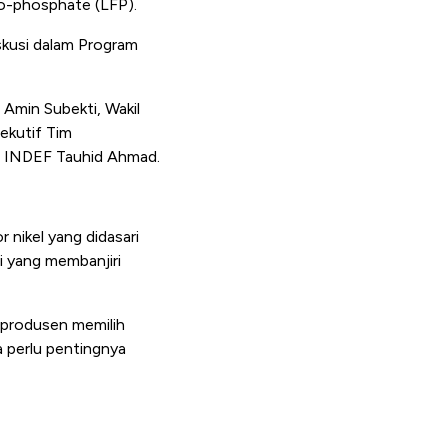
rro-phosphate (LFP).
skusi dalam
Program
Amin Subekti, Wakil
ekutif Tim
f INDEF Tauhid Ahmad.
nikel yang didasari
i yang membanjiri
 produsen memilih
a perlu pentingnya