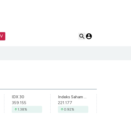
TV
IDX 30
Indeks Saham Syariah Indonesia
359.155
221.177
1.38
%
0.92
%