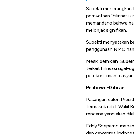
Subekti menerangkan t
pernyataan "hilirisasi
memandang bahwa hal i
melonjak signifikan.
Subekti menyatakan b
penggunaan NMC hanya
Meski demikian, Subek
terkait hilirisasi uga
perekonomian masyara
Prabowo-Gibran
Pasangan calon Presid
termasuk nikel. Waki
rencana yang akan dil
Eddy Soeparno menangg
dan cawapres Indonesi