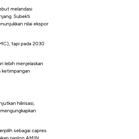
ebut melandasi
njang. Subekti
unjukkan nilai ekspor
MC), tapi pada 2030
n lebih menjelaskan
an ketimpangan
tkan hilirisasi,
n mengungkapkan
rpilih sebagai capres
 akan paslon AMIN