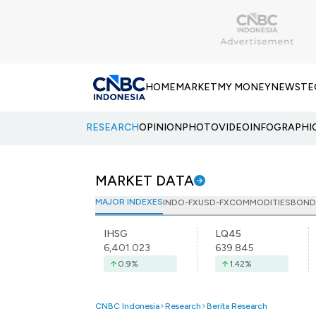
HOME
MARKET
MY MONEY
NEWS
TE
RESEARCH
OPINION
PHOTO
VIDEO
INFOGRAPHI
MARKET DATA
MAJOR INDEXES
INDO-FX
USD-FX
COMMODITIES
BOND
IHSG
LQ45
6,401.023
639.845
0.9
%
1.42
%
CNBC Indonesia
Research
Berita Research