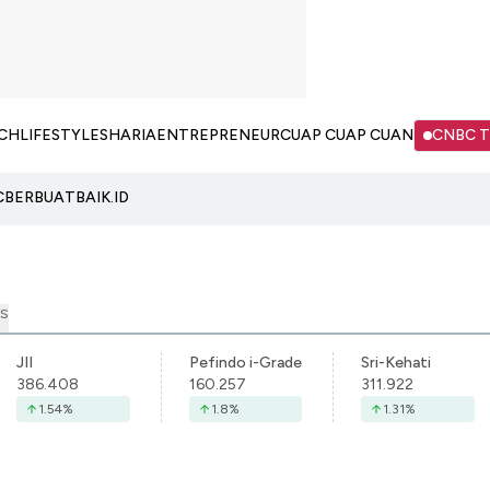
CH
LIFESTYLE
SHARIA
ENTREPRENEUR
CUAP CUAP CUAN
CNBC 
C
BERBUATBAIK.ID
S
JII
Pefindo i-Grade
Sri-Kehati
386.408
160.257
311.922
1.54
%
1.8
%
1.31
%