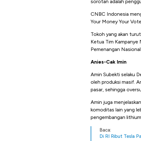
sorotan adalah penggun
CNBC Indonesia mengun
Your Money Your Vote
Tokoh yang akan turut
Ketua Tim Kampanye N
Pemenangan Nasional 
Anies-Cak Imin
Amin Subekti selaku D
oleh produksi masif. 
pasar, sehingga oversu
Amin juga menjelaska
komoditas lain yang le
pengembangan
lithiu
Baca:
Di RI Ribut Tesla P