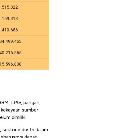
r BBM, LPG, pangan,
i kekayaan sumber
lum dimiliki.
 sektor industri dalam
seharusnya dapat