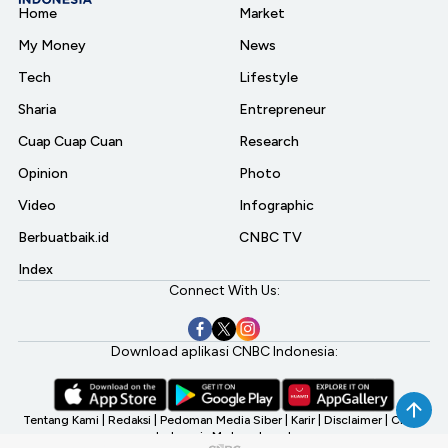
Home
Market
My Money
News
Tech
Lifestyle
Sharia
Entrepreneur
Cuap Cuap Cuan
Research
Opinion
Photo
Video
Infographic
Berbuatbaik.id
CNBC TV
Index
Connect With Us:
Download aplikasi CNBC Indonesia:
Tentang Kami
|
Redaksi
|
Pedoman Media Siber
|
Karir
|
Disclaimer
|
CNBC
Indonesia My Investment