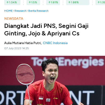
1.04
%
1.5
%
1.81
%
1.88
%
1.3
HOME
Research
Berita Research
NEWSDATA
Diangkat Jadi PNS, Segini Gaji
Ginting, Jojo & Apriyani Cs
Aulia Mutiara Hatia Putri,
CNBC Indonesia
07 July 2023 14:25