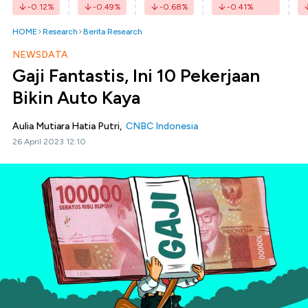
-0.12
%
-0.49
%
-0.68
%
-0.41
%
HOME
Research
Berita Research
NEWSDATA
Gaji Fantastis, Ini 10 Pekerjaan
Bikin Auto Kaya
Aulia Mutiara Hatia Putri,
CNBC Indonesia
26 April 2023 12:10