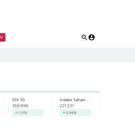
TV
IDX 30
Indeks Saham Syariah Indonesia
358.896
221.231
1.31
%
0.94
%