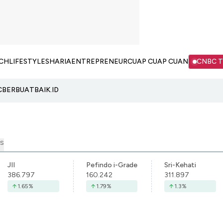
CH
LIFESTYLE
SHARIA
ENTREPRENEUR
CUAP CUAP CUAN
CNBC 
C
BERBUATBAIK.ID
S
JII
Pefindo i-Grade
Sri-Kehati
386.797
160.242
311.897
1.65
%
1.79
%
1.3
%