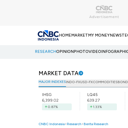
HOME
MARKET
MY MONEY
NEWS
TE
RESEARCH
OPINION
PHOTO
VIDEO
INFOGRAPHI
MARKET DATA
MAJOR INDEXES
INDO-FX
USD-FX
COMMODITIES
BOND
IHSG
LQ45
6,399.02
639.27
0.87
%
1.33
%
CNBC Indonesia
Research
Berita Research