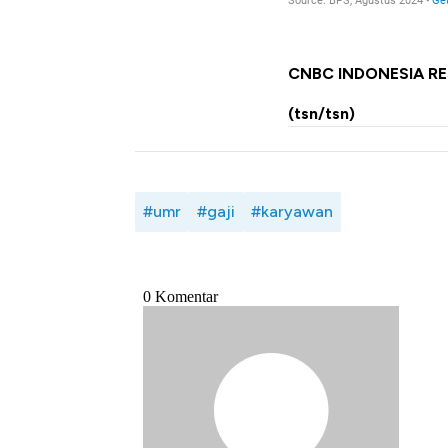
CNBC INDONESIA R
(tsn/tsn)
#umr
#gaji
#karyawan