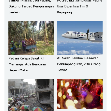
Sampah Plastik Jadi Paving,
Potret Eks Jampidsus Febrie
Dukung Target Pengurangan
Usai Diperiksa Tim 9
Limbah
Kejagung
AS Salah Tembak Pesawat
Petani Kelapa Sawit RI
Penumpang Iran, 290 Orang
Menangis, Ada Bencana
Tewas
Depan Mata