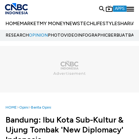
APPS
HOME
MARKET
MY MONEY
NEWS
TECH
LIFESTYLE
SHARIA
E
RESEARCH
OPINION
PHOTO
VIDEO
INFOGRAPHIC
BERBUATBAIK.
HOME
Opini
Berita Opini
Bandung: Ibu Kota Sub-Kultur &
Ujung Tombak 'New Diplomacy'