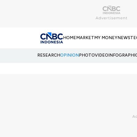
HOME
MARKET
MY MONEY
NEWS
TE
RESEARCH
OPINION
PHOTO
VIDEO
INFOGRAPHI