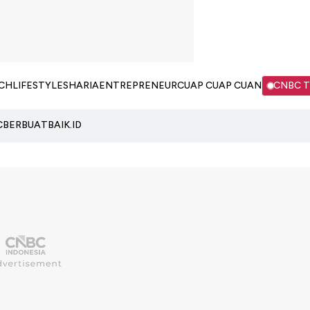
CH
LIFESTYLE
SHARIA
ENTREPRENEUR
CUAP CUAP CUAN
CNBC 
C
BERBUATBAIK.ID