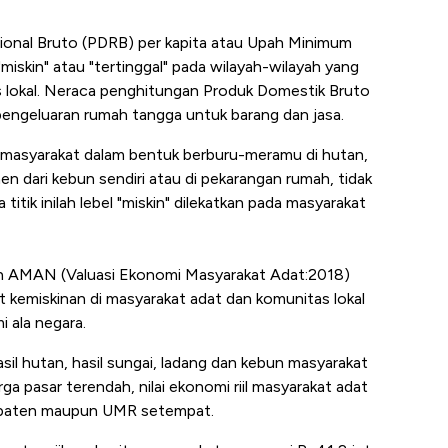
nal Bruto (PDRB) per kapita atau Upah Minimum
miskin" atau "tertinggal" pada wilayah-wilayah yang
s lokal. Neraca penghitungan Produk Domestik Bruto
pengeluaran rumah tangga untuk barang dan jasa.
 masyarakat dalam bentuk berburu-meramu di hutan,
n dari kebun sendiri atau di pekarangan rumah, tidak
itik inilah lebel "miskin" dilekatkan pada masyarakat
n AMAN (Valuasi Ekonomi Masyarakat Adat:2018)
it kemiskinan di masyarakat adat dan komunitas lokal
 ala negara.
sil hutan, hasil sungai, ladang dan kebun masyarakat
a pasar terendah, nilai ekonomi riil masyarakat adat
bupaten maupun UMR setempat.