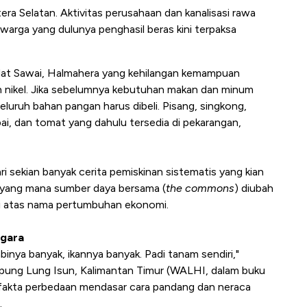
era Selatan. Aktivitas perusahaan dan kanalisasi rawa
 warga yang dulunya penghasil beras kini terpaksa
adat Sawai, Halmahera yang kehilangan kemampuan
 nikel. Jika sebelumnya kebutuhan makan dan minum
 seluruh bahan pangan harus dibeli. Pisang, singkong,
bai, dan tomat yang dahulu tersedia di pekarangan,
i sekian banyak cerita pemiskinan sistematis yang kian
), yang mana sumber daya bersama (
the commons
) diubah
asi atas nama pertumbuhan ekonomi.
egara
Babinya banyak, ikannya banyak. Padi tanam sendiri,"
pung Lung Isun, Kalimantan Timur (WALHI, dalam buku
fakta perbedaan mendasar cara pandang dan neraca
.