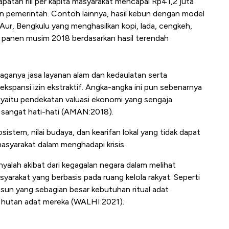
patan riil per kapita masyarakat mencapai Rp41,2 juta
an pemerintah. Contoh lainnya, hasil kebun dengan model
Aur, Bengkulu yang menghasilkan kopi, lada, cengkeh,
il panen musim 2018 berdasarkan hasil terendah
jaganya jasa layanan alam dan kedaulatan serta
kspansi izin ekstraktif. Angka-angka ini pun sebenarnya
" yaitu pendekatan valuasi ekonomi yang sengaja
n sangat hati-hati (AMAN:2018).
istem, nilai budaya, dan kearifan lokal yang tidak dapat
masyarakat dalam menghadapi krisis.
anyalah akibat dari kegagalan negara dalam melihat
syarakat yang berbasis pada ruang kelola rakyat. Seperti
sun yang sebagian besar kebutuhan ritual adat
i hutan adat mereka (WALHI:2021).