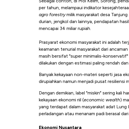
Sebagai contoh, di Moi Kelim, Sorong, penda
per tahun, melampaui indikator kesejahtera
agro forestry
milik masyarakat desa Tanjung 
durian, jengkol dan lainnya, pendapatan has
mencapai 34 miliar rupiah.
Prasyarat ekonomi masyarakat ini adalah ter
keamanan tenurial masyarakat dari ancaman e
masih bersifat "super minimalis-konservatif
dilakukan dengan estimasi paling rendah da
Banyak kekayaan non-materi seperti jasa ekos
dirupiahkan namun menjadi pusat resiliensi 
Dengan demikian, label "miskin" sering kali h
kekayaan ekonomi riil (
economic wealth
) ma
yang terdapat dalam masyarakat adat Lung I
perladangan atau menanam padi berasal dar
Ekonomi Nusantara