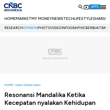
APPS
HOME
MARKET
MY MONEY
NEWS
TECH
LIFESTYLE
SHARIA
E
RESEARCH
OPINION
PHOTO
VIDEO
INFOGRAPHIC
BERBUATBAIK.
HOME
Opini
Berita Opini
Resonansi Mandalika Ketika
Kecepatan nyalakan Kehidupan