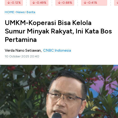
-0.12
%
-0.49
%
-0.68
%
-0.41
%
HOME
News
Berita
UMKM-Koperasi Bisa Kelola
Sumur Minyak Rakyat, Ini Kata Bos
Pertamina
Verda Nano Setiawan,
CNBC Indonesia
10 October 2025 20:40