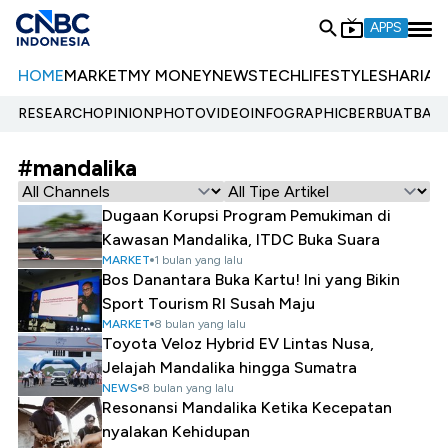
APPS
HOME
MARKET
MY MONEY
NEWS
TECH
LIFESTYLE
SHARIA
E
RESEARCH
OPINION
PHOTO
VIDEO
INFOGRAPHIC
BERBUATBAIK.
#mandalika
Dugaan Korupsi Program Pemukiman di
Kawasan Mandalika, ITDC Buka Suara
MARKET
1 bulan yang lalu
Bos Danantara Buka Kartu! Ini yang Bikin
Sport Tourism RI Susah Maju
MARKET
8 bulan yang lalu
Toyota Veloz Hybrid EV Lintas Nusa,
Jelajah Mandalika hingga Sumatra
NEWS
8 bulan yang lalu
Resonansi Mandalika Ketika Kecepatan
nyalakan Kehidupan