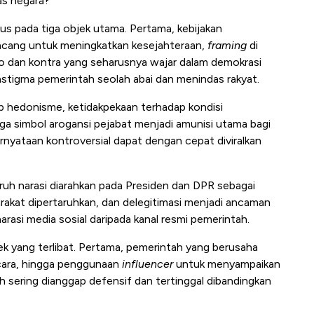
as negara?
s pada tiga objek utama. Pertama, kebijakan
ancang untuk meningkatkan kesejahteraan,
framing
di
 Pro dan kontra yang seharusnya wajar dalam demokrasi
stigma pemerintah seolah abai dan menindas rakyat.
up hedonisme, ketidakpekaan terhadap kondisi
gga simbol arogansi pejabat menjadi amunisi utama bagi
ernyataan kontroversial dapat dengan cepat diviralkan
luruh narasi diarahkan pada Presiden dan DPR sebagai
akat dipertaruhkan, dan delegitimasi menjadi ancaman
narasi media sosial daripada kanal resmi pemerintah.
ek yang terlibat. Pertama, pemerintah yang berusaha
bicara, hingga penggunaan
influencer
untuk menyampaikan
h sering dianggap defensif dan tertinggal dibandingkan