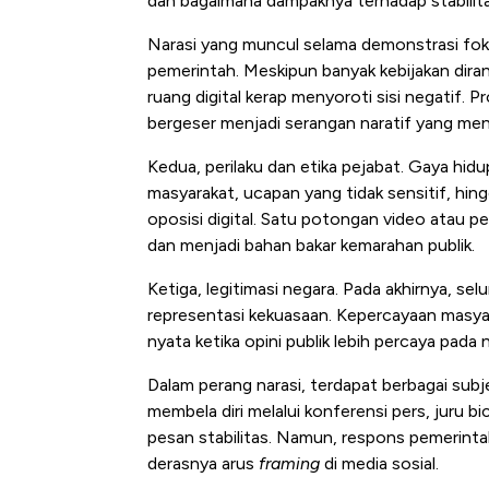
dan bagaimana dampaknya terhadap stabilit
Narasi yang muncul selama demonstrasi foku
pemerintah. Meskipun banyak kebijakan dir
ruang digital kerap menyoroti sisi negatif.
bergeser menjadi serangan naratif yang men
Kedua, perilaku dan etika pejabat. Gaya hid
masyarakat, ucapan yang tidak sensitif, hin
oposisi digital. Satu potongan video atau p
dan menjadi bahan bakar kemarahan publik.
Ketiga, legitimasi negara. Pada akhirnya, se
representasi kekuasaan. Kepercayaan masyar
nyata ketika opini publik lebih percaya pada 
Dalam perang narasi, terdapat berbagai subj
membela diri melalui konferensi pers, juru 
pesan stabilitas. Namun, respons pemerinta
derasnya arus
framing
di media sosial.