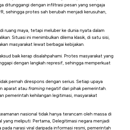
ga ditunggangi dengan infiltrasi pesan yang sengaja
R, sehingga protes sah berubah menjadi kerusuhan,
enti di ruang maya, tetapi meluber ke dunia nyata dalam
kan. Situasi ini menimbulkan dilema klasik, di satu sisi,
an masyarakat lewat berbagai kebijakan.
sud baik kerap disalahpahami. Protes masyarakat yang
tanggapi dengan langkah represif, sehingga memperkuat
 tidak pernah direspons dengan serius. Setiap upaya
an aparat atau
framing
negatif dari pihak pemerintah.
an pemerintah kehilangan legitimasi, masyarakat
amanan nasional tidak hanya terancam oleh massa di
ital yang meliputi: Pertama, Delegitimasi negara menjadi
 pada narasi viral daripada informasi resmi, pemerintah