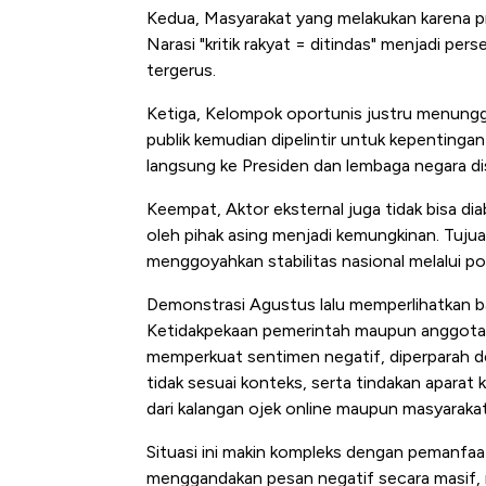
Kedua, Masyarakat yang melakukan karena pr
Narasi "kritik rakyat = ditindas" menjadi pe
tergerus.
Ketiga, Kelompok oportunis justru menunggan
publik kemudian dipelintir untuk kepentinga
langsung ke Presiden dan lembaga negara di
Keempat, Aktor eksternal juga tidak bisa diab
oleh pihak asing menjadi kemungkinan. Tuj
menggoyahkan stabilitas nasional melalui pol
Demonstrasi Agustus lalu memperlihatkan ba
Ketidakpekaan pemerintah maupun anggota D
memperkuat sentimen negatif, diperparah d
tidak sesuai konteks, serta tindakan apara
dari kalangan ojek online maupun masyarakat
Situasi ini makin kompleks dengan pemanfa
menggandakan pesan negatif secara masif, 