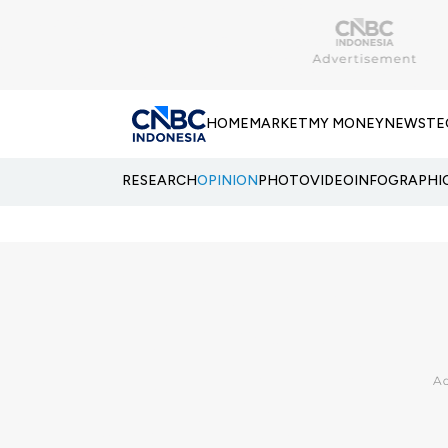
HOME
MARKET
MY MONEY
NEWS
TE
RESEARCH
OPINION
PHOTO
VIDEO
INFOGRAPHI