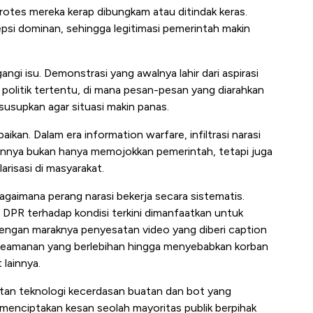
otes mereka kerap dibungkam atau ditindak keras.
rsepsi dominan, sehingga legitimasi pemerintah makin
gi isu. Demonstrasi yang awalnya lahir dari aspirasi
n politik tertentu, di mana pesan-pesan yang diarahkan
susupkan agar situasi makin panas.
aikan. Dalam era information warfare, infiltrasi narasi
uannya bukan hanya memojokkan pemerintah, tetapi juga
arisasi di masyarakat.
gaimana perang narasi bekerja secara sistematis.
PR terhadap kondisi terkini dimanfaatkan untuk
engan maraknya penyesatan video yang diberi caption
t keamanan yang berlebihan hingga menyebabkan korban
 lainnya.
atan teknologi kecerdasan buatan dan bot yang
menciptakan kesan seolah mayoritas publik berpihak