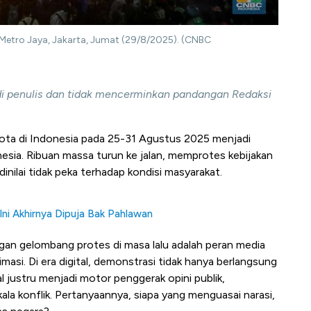
Metro Jaya, Jakarta, Jumat (29/8/2025). (CNBC
adi penulis dan tidak mencerminkan pandangan Redaksi
kota di Indonesia pada 25-31 Agustus 2025 menjadi
nesia. Ribuan massa turun ke jalan, memprotes kebijakan
dinilai tidak peka terhadap kondisi masyarakat.
ni Akhirnya Dipuja Bak Pahlawan
an gelombang protes di masa lalu adalah peran media
masi. Di era digital, demonstrasi tidak hanya berlangsung
al justru menjadi motor penggerak opini publik,
a konflik. Pertanyaannya, siapa yang menguasai narasi,