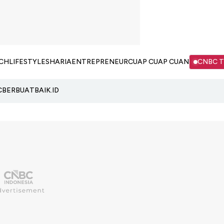
CH
LIFESTYLE
SHARIA
ENTREPRENEUR
CUAP CUAP CUAN
CNBC 
C
BERBUATBAIK.ID