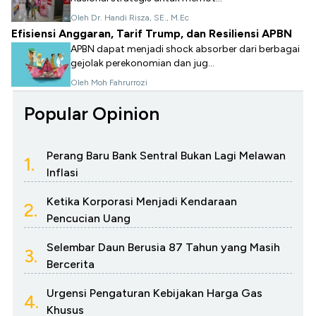
Oleh Dr. Handi Risza, SE., M.Ec
Efisiensi Anggaran, Tarif Trump, dan Resiliensi APBN
APBN dapat menjadi shock absorber dari berbagai
gejolak perekonomian dan jug...
Oleh Moh Fahrurrozi
Popular Opinion
Perang Baru Bank Sentral Bukan Lagi Melawan
1.
Inflasi
Ketika Korporasi Menjadi Kendaraan
2.
Pencucian Uang
Selembar Daun Berusia 87 Tahun yang Masih
3.
Bercerita
Urgensi Pengaturan Kebijakan Harga Gas
4.
Khusus