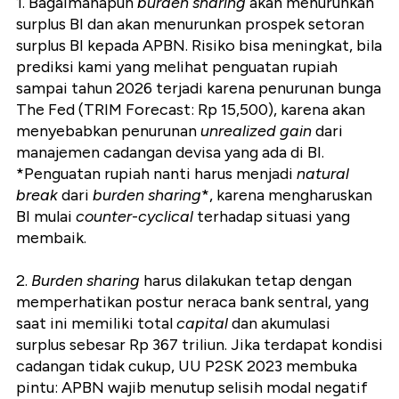
1. Bagaimanapun
burden sharing
akan menurunkan
surplus BI dan akan menurunkan prospek setoran
surplus BI kepada APBN. Risiko bisa meningkat, bila
prediksi kami yang melihat penguatan rupiah
sampai tahun 2026 terjadi karena penurunan bunga
The Fed (TRIM Forecast: Rp 15,500), karena akan
menyebabkan penurunan
unrealized gain
dari
manajemen cadangan devisa yang ada di BI.
*Penguatan rupiah nanti harus menjadi
natural
break
dari
burden sharing
*, karena mengharuskan
BI mulai
counter
-
cyclical
terhadap situasi yang
membaik.
2.
Burden sharing
harus dilakukan tetap dengan
memperhatikan postur neraca bank sentral, yang
saat ini memiliki total
capital
dan akumulasi
surplus sebesar Rp 367 triliun. Jika terdapat kondisi
cadangan tidak cukup, UU P2SK 2023 membuka
pintu: APBN wajib menutup selisih modal negatif