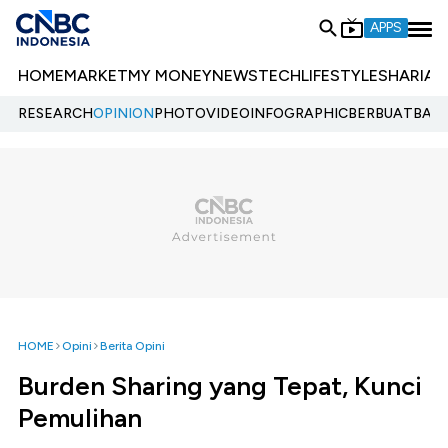
APPS
HOME
MARKET
MY MONEY
NEWS
TECH
LIFESTYLE
SHARIA
E
RESEARCH
OPINION
PHOTO
VIDEO
INFOGRAPHIC
BERBUATBAIK.
HOME
Opini
Berita Opini
Burden Sharing yang Tepat, Kunci
Pemulihan