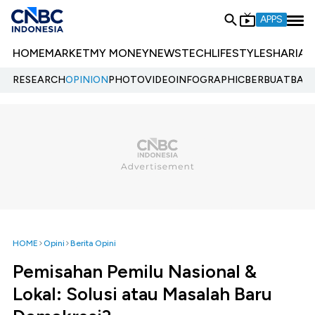
APPS
HOME
MARKET
MY MONEY
NEWS
TECH
LIFESTYLE
SHARIA
E
RESEARCH
OPINION
PHOTO
VIDEO
INFOGRAPHIC
BERBUATBAIK.
HOME
Opini
Berita Opini
Pemisahan Pemilu Nasional &
Lokal: Solusi atau Masalah Baru