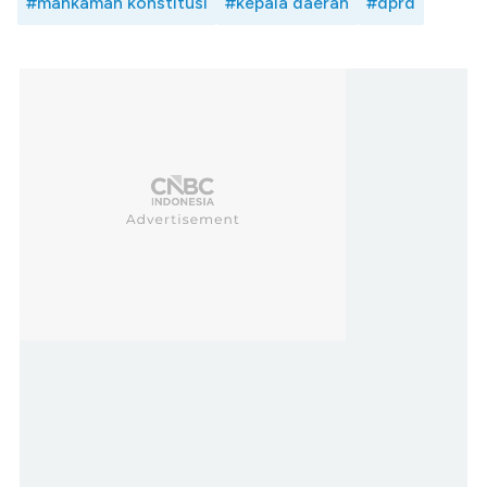
#mahkamah konstitusi
#kepala daerah
#dprd