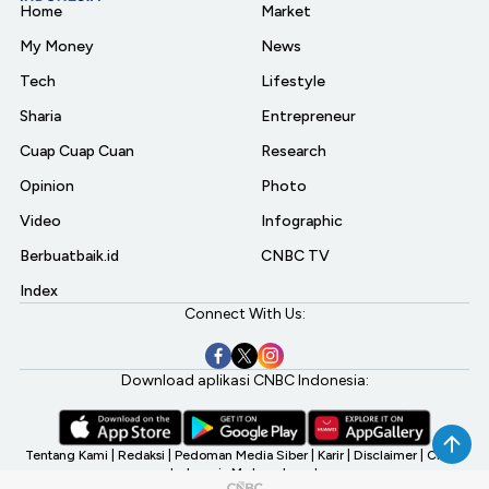
Home
Market
My Money
News
Tech
Lifestyle
Sharia
Entrepreneur
Cuap Cuap Cuan
Research
Opinion
Photo
Video
Infographic
Berbuatbaik.id
CNBC TV
Index
Connect With Us:
Download aplikasi CNBC Indonesia:
Tentang Kami
|
Redaksi
|
Pedoman Media Siber
|
Karir
|
Disclaimer
|
CNBC
Indonesia My Investment