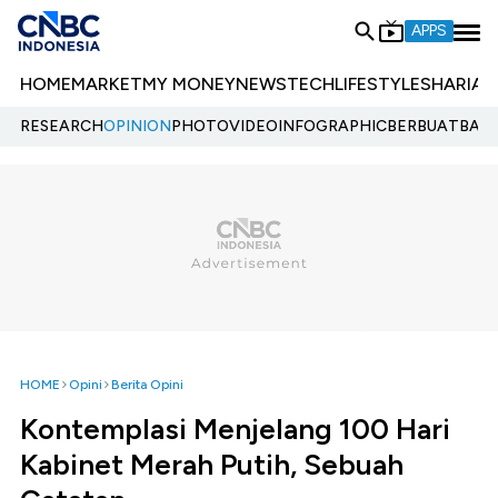
APPS
HOME
MARKET
MY MONEY
NEWS
TECH
LIFESTYLE
SHARIA
E
RESEARCH
OPINION
PHOTO
VIDEO
INFOGRAPHIC
BERBUATBAIK.
HOME
Opini
Berita Opini
Kontemplasi Menjelang 100 Hari
Kabinet Merah Putih, Sebuah