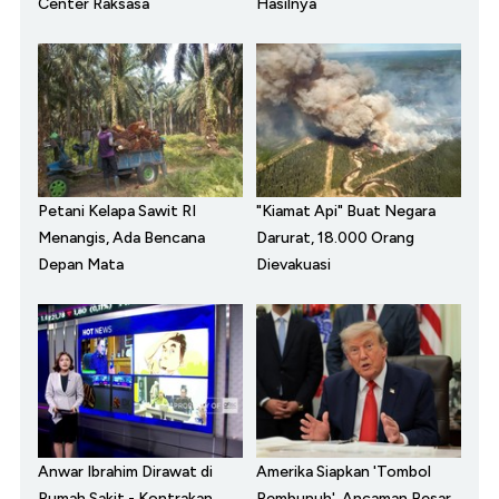
Center Raksasa
Hasilnya
Petani Kelapa Sawit RI
"Kiamat Api" Buat Negara
Menangis, Ada Bencana
Darurat, 18.000 Orang
Depan Mata
Dievakuasi
Anwar Ibrahim Dirawat di
Amerika Siapkan 'Tombol
Rumah Sakit - Kontrakan
Pembunuh', Ancaman Besar